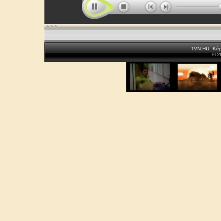
TVN.HU
,
Kép
© 2