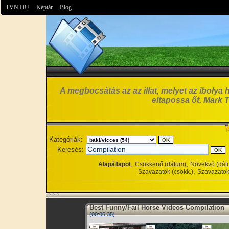
TVN.HU
Képtár
Blog
A megbocsátás az az illat, melyet az ibolya 
eltapossa őt. Mark 
Kategóriák:
Keresés:
,
,
Alapállapot
Csökkenő (dátum)
Növekvő (dát
,
Szavazatok (csökk.)
Szavazatok
Best Funny/Fail Horse Videos Compilation
(00:06:35)