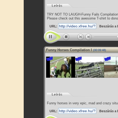
TRY NOT TO LAUGH-Funny Fails Compilation
Please check out this awesome T-shirt to donat
URL:
Beszúrás a 
Funny Horses Compilation I
(00:09:48)
Funny horses in very epic, mad and crazy situ
URL:
Beszúrás a 