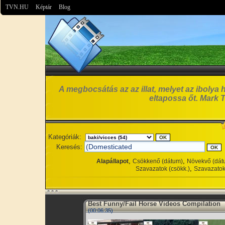
TVN.HU
Képtár
Blog
A megbocsátás az az illat, melyet az ibolya 
eltapossa őt. Mark 
Kategóriák:
Keresés:
,
,
Alapállapot
Csökkenő (dátum)
Növekvő (dát
,
Szavazatok (csökk.)
Szavazatok
Best Funny/Fail Horse Videos Compilation
(00:06:35)