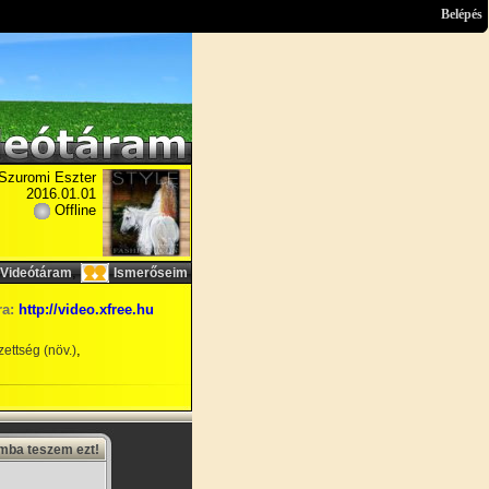
Belépés
Szuromi Eszter
2016.01.01
Offline
,
Videótáram
Ismerőseim
ra:
http://video.xfree.hu
,
ettség (növ.)
amba teszem ezt!