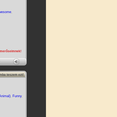
wesome
,
smerőseimnek!
amba teszem ezt!
Animal)
,
Funny
,