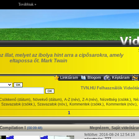
Továbbiak »
illat, melyet az ibolya hint arra a cipősarokra, amely
eltapossa őt. Mark Twain
,
,
,
Linktáram
Blogom
Képtáram
TVN.HU Felhasználók Videótá
,
,
,
,
,
Csökkenő (dátum)
Növekvő (dátum)
A-Z (név)
Z-A (név)
Nézettség (csökk.)
Néz
,
,
,
,
Szavazatok (csökk.)
Szavazatok (növ.)
Kommentek (csökk.)
Kommentek (növ.)
1
Compilation I
,
Megnézem
Saját videótár
(00:09:48)
feltöltve: 2016-08-24 12:54:19