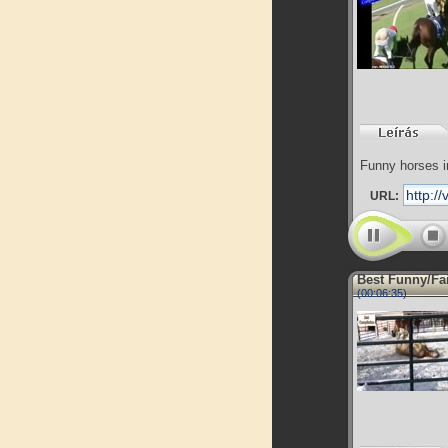
Funny horses i
URL:
Best Funny/Fa
(00:06:35)