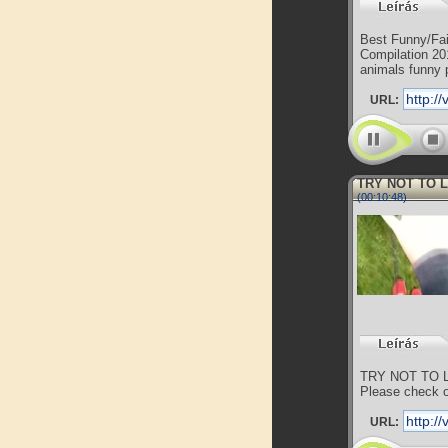
Best Funny/Fai
Compilation 20
animals funny 
URL:
TRY NOT TO L
(00:10:48)
TRY NOT TO LA
Please check ou
URL: