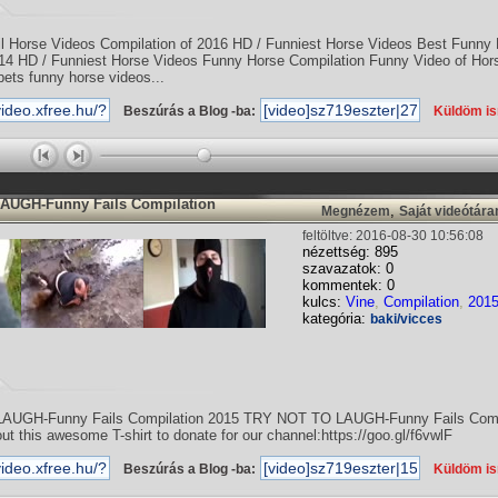
l Horse Videos Compilation of 2016 HD / Funniest Horse Videos Best Funny
14 HD / Funniest Horse Videos Funny Horse Compilation Funny Video of Hor
pets funny horse videos...
Beszúrás a Blog -ba:
Küldöm i
AUGH-Funny Fails Compilation
,
Megnézem
Saját videótár
feltöltve: 2016-08-30 10:56:08
nézettség: 895
szavazatok: 0
kommentek: 0
kulcs:
Vine
,
Compilation
,
201
kategória:
baki/vicces
UGH-Funny Fails Compilation 2015 TRY NOT TO LAUGH-Funny Fails Comp
t this awesome T-shirt to donate for our channel:https://goo.gl/f6vwlF
Beszúrás a Blog -ba:
Küldöm i