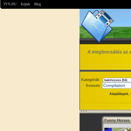
TVN.HU
Képtár
Blog
A megbocsátás az az 
Kategóriák:
Keresés:
,
Alapállapot
Funny Horses 