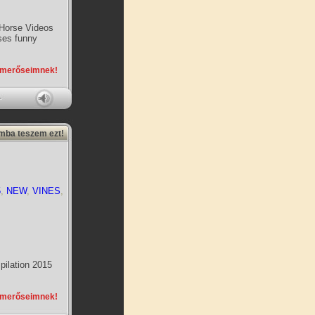
 Horse Videos
ses funny
smerőseimnek!
amba teszem ezt!
5
,
NEW
,
VINES
,
ilation 2015
smerőseimnek!