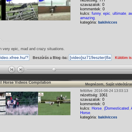
nézettség: 777
szavazatok: 0
kommentek: 0
kulcs:
funny
,
epic
,
ultimate
,
a
amazing
,
kategória:
baki/vicces
n very epic, mad and crazy situations.
Beszúrás a Blog -ba:
Küldöm i
il Horse Videos Compilation
,
Megnézem
Saját videótár
feltöltve: 2016-08-24 13:03:13
nézettség: 1061
szavazatok: 0
kommentek: 0
kulcs:
Horse
,
(Domesticated
,
Horse
,
kategória:
baki/vicces