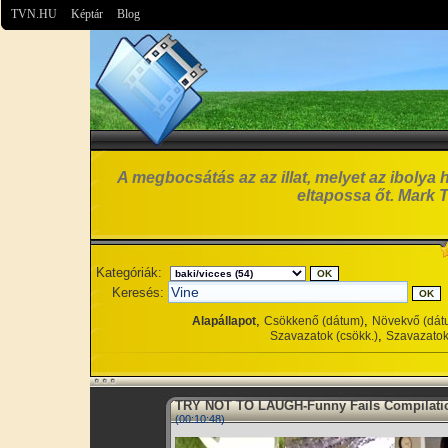
TVN.HU
Képtár
Blog
A megbocsátás az az illat, melyet az ibolya 
eltapossa őt. Mark 
Kategóriák:
Keresés:
,
,
Alapállapot
Csökkenő (dátum)
Növekvő (dát
,
Szavazatok (csökk.)
Szavazatok
TRY NOT TO LAUGH-Funny Fails Compilati
(00:10:48)