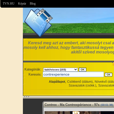
TVN.HU
Képtár
Blog
Keresd meg azt az embert, aki mosolyt csal a
mosoly kell ahhoz, hogy fantasztikussá tegyen
akitől szíved mosolyog
Kategóriák:
Keresés:
,
,
Alapállapot
Csökkenő (dátum)
Növekvő (dát
,
Szavazatok (csökk.)
Szavazatok
Contrex - Ma Contrexpérience - 97s
(00:01:38)