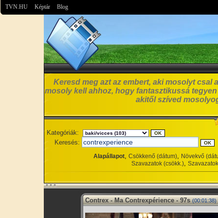
TVN.HU
Képtár
Blog
Keresd meg azt az embert, aki mosolyt csal a
mosoly kell ahhoz, hogy fantasztikussá tegyen
akitől szíved mosolyog
Kategóriák:
Keresés:
,
,
Alapállapot
Csökkenő (dátum)
Növekvő (dát
,
Szavazatok (csökk.)
Szavazatok
Contrex - Ma Contrexpérience - 97s
(00:01:38)