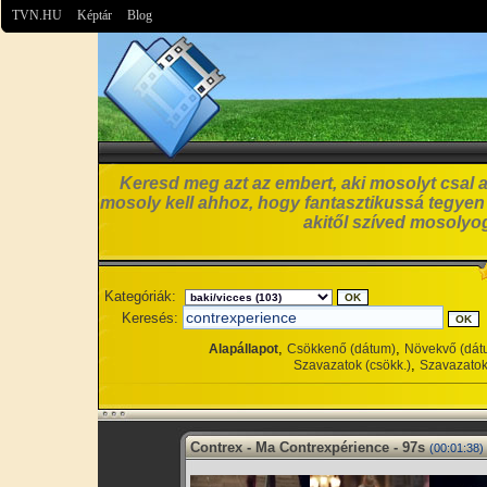
TVN.HU
Képtár
Blog
Keresd meg azt az embert, aki mosolyt csal a
mosoly kell ahhoz, hogy fantasztikussá tegyen
akitől szíved mosolyog
Kategóriák:
Keresés:
,
,
Alapállapot
Csökkenő (dátum)
Növekvő (dát
,
Szavazatok (csökk.)
Szavazatok
Contrex - Ma Contrexpérience - 97s
(00:01:38)