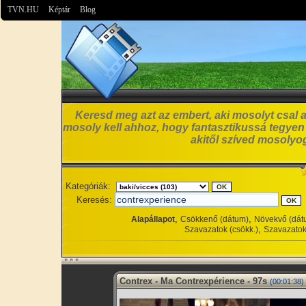
TVN.HU
Képtár
Blog
Keresd meg azt az embert, aki mosolyt csal a
mosoly kell ahhoz, hogy fantasztikussá tegyen
akitől szíved mosolyog
Kategóriák:
Keresés:
,
,
Alapállapot
Csökkenő (dátum)
Növekvő (dát
,
Szavazatok (csökk.)
Szavazatok
Contrex - Ma Contrexpérience - 97s
(00:01:38)