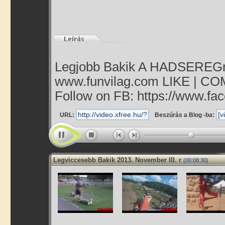
Legjobb Bakik A HADSEREGné
www.funvilag.com LIKE | 
Follow on FB: https://www.fa
URL:
Beszúrás a Blog -ba:
Legviccesebb Bakik 2013. November III. r
(00:08:30)