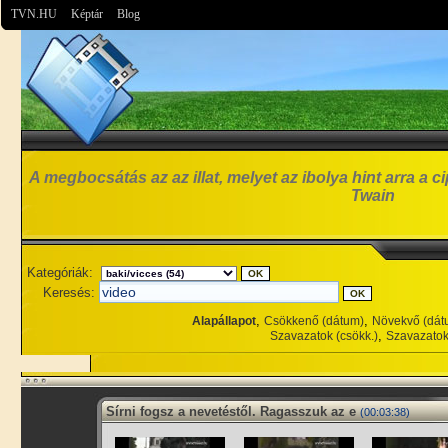
TVN.HU
Képtár
Blog
A megbocsátás az az illat, melyet az ibolya hint arra a 
Twain
Kategóriák:
Keresés:
,
,
Alapállapot
Csökkenő (dátum)
Növekvő (dát
,
Szavazatok (csökk.)
Szavazatok
Sírni fogsz a nevetéstől. Ragasszuk az e
(00:03:38)