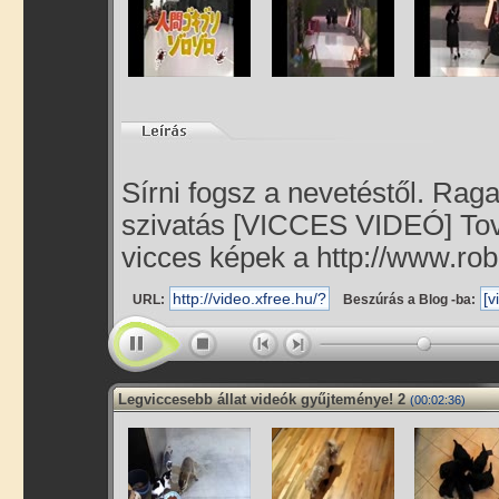
Sírni fogsz a nevetéstől. Rag
szivatás [VICCES VIDEÓ] Tová
vicces képek a http://www.rob
URL:
Beszúrás a Blog -ba:
Legviccesebb állat videók gyűjteménye! 2
(00:02:36)