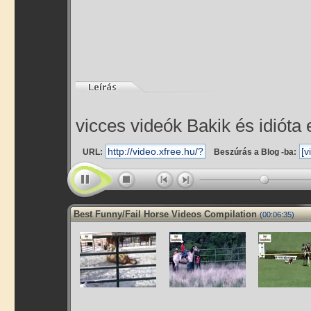
vicces videók Bakik és idióta
URL:
Beszúrás a Blog -ba:
Best Funny/Fail Horse Videos Compilation
(00:06:35)