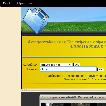
TVN.HU
Képtár
Blog
A megbocsátás az az illat, melyet az ibolya 
eltapossa őt. Mark 
Kategóriák:
Keresés:
,
,
Alapállapot
Csökkenő (dátum)
Növekvő (dát
,
Szavazatok (csökk.)
Szavazatok
Sírni fogsz a nevetéstől. Ragasszuk az e
(00