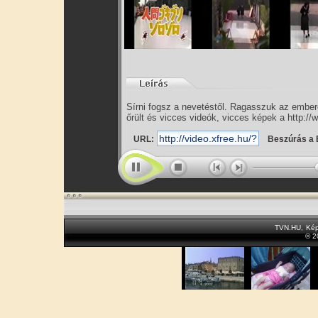
Sírni fogsz a nevetéstől. Ragasszuk az embe
őrült és vicces videók, vicces képek a http://
URL:
Beszúrás a 
TVN.HU
,
Kép
© 2