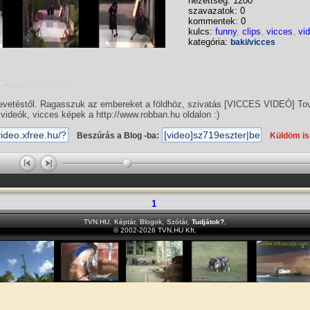
nézettség: 1200
szavazatok: 0
kommentek: 0
kulcs:
funny
,
clips
,
vicces
,
vi
kategória:
baki/vicces
nevetéstől. Ragasszuk az embereket a földhöz, szivatás [VICCES VIDEÓ] To
 videók, vicces képek a http://www.robban.hu oldalon :)
Beszúrás a Blog -ba:
Küldöm i
1
TVN.HU
,
Képtár
,
Blogok
,
Szótár
,
Tudjátok?
,
© 2002-2026 TVN.HU Kft.