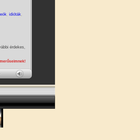
deók
,
idióták
,
vábbi érdekes,
smerőseimnek!