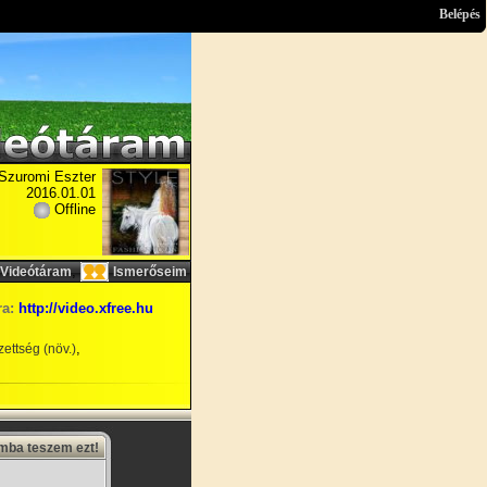
Belépés
Szuromi Eszter
2016.01.01
Offline
,
Videótáram
Ismerőseim
ra:
http://video.xfree.hu
,
ettség (növ.)
amba teszem ezt!