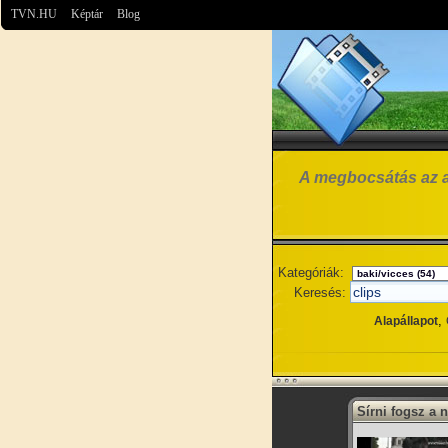
TVN.HU
Képtár
Blog
A megbocsátás az az 
Kategóriák:
Keresés:
,
Alapállapot
Sírni fogsz a 