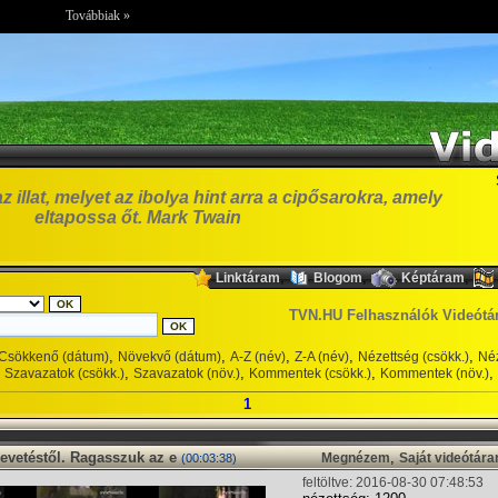
Továbbiak »
illat, melyet az ibolya hint arra a cipősarokra, amely
eltapossa őt. Mark Twain
,
,
,
Linktáram
Blogom
Képtáram
TVN.HU Felhasználók Videótá
,
,
,
,
,
Csökkenő (dátum)
Növekvő (dátum)
A-Z (név)
Z-A (név)
Nézettség (csökk.)
Néz
,
,
,
,
Szavazatok (csökk.)
Szavazatok (növ.)
Kommentek (csökk.)
Kommentek (növ.)
1
nevetéstől. Ragasszuk az e
,
Megnézem
Saját videótár
(00:03:38)
feltöltve: 2016-08-30 07:48:53