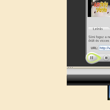
Sírni fogsz a 
őrült és vicces
URL: