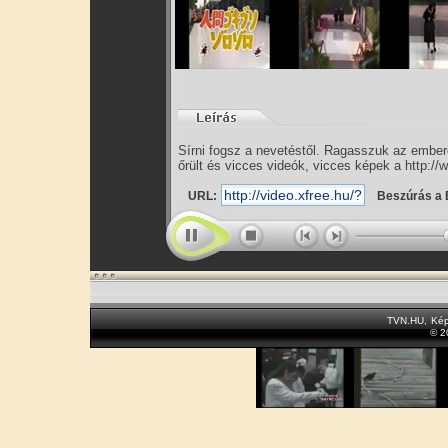
Sírni fogsz a nevetéstől. Ragasszuk az embe
őrült és vicces videók, vicces képek a http://
URL:
Beszúrás a 
TVN.HU
,
Kép
© 2