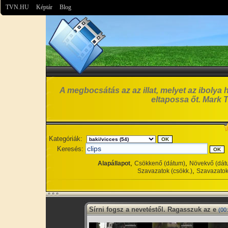
TVN.HU
Képtár
Blog
A megbocsátás az az illat, melyet az ibolya 
eltapossa őt. Mark 
Kategóriák:
Keresés:
,
,
Alapállapot
Csökkenő (dátum)
Növekvő (dát
,
Szavazatok (csökk.)
Szavazatok
Sírni fogsz a nevetéstől. Ragasszuk az e
(00