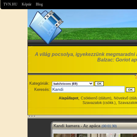
TVN.HU
Képtár
Blog
A világ pocsolya, igyekezzünk megmaradni 
Balzac: Goriot ap
Kategóriák:
Keresés:
,
,
Alapállapot
Csökkenő (dátum)
Növekvő (dát
,
Szavazatok (csökk.)
Szavazatok
Kandi kamera - Az apáca
(00:01:30)