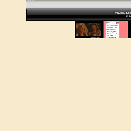
TVN.HU
,
Kép
© 2