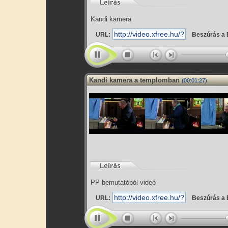
Kandi kamera
URL:
Beszúrás a 
Kandi kamera a templomban
(00:01:27)
PP bemutatóból videó
URL:
Beszúrás a 