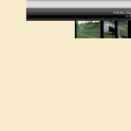
TVN.HU
,
Kép
© 2