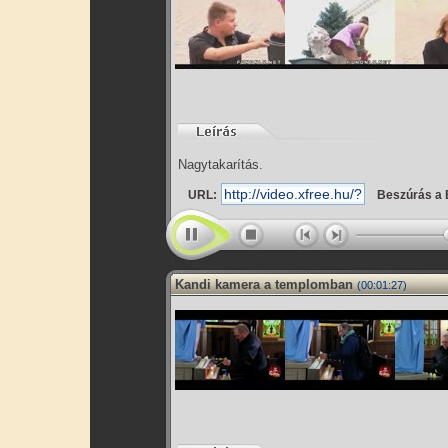
Nagytakarítás.
URL:
Beszúrás a 
Kandi kamera a templomban
(00:01:27)