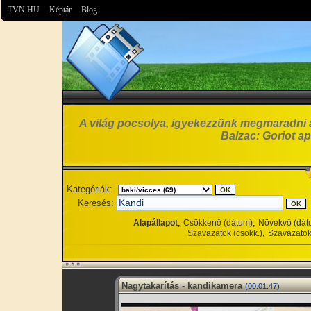
TVN.HU
Képtár
Blog
A világ pocsolya, igyekezzünk megmaradni 
Balzac: Goriot ap
Kategóriák:
Keresés:
,
,
Alapállapot
Csökkenő (dátum)
Növekvő (dát
,
Szavazatok (csökk.)
Szavazatok
Nagytakarítás - kandikamera
(00:01:47)