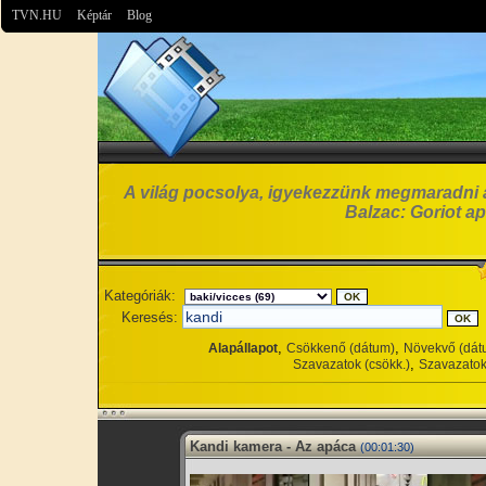
TVN.HU
Képtár
Blog
A világ pocsolya, igyekezzünk megmaradni 
Balzac: Goriot ap
Kategóriák:
Keresés:
,
,
Alapállapot
Csökkenő (dátum)
Növekvő (dát
,
Szavazatok (csökk.)
Szavazatok
Kandi kamera - Az apáca
(00:01:30)