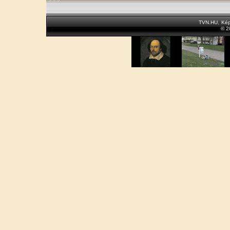
TVN.HU
,
Kép
© 2