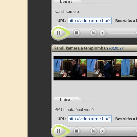
Kandi kamera
URL:
Beszúrás a 
Kandi kamera a templomban
(00:01:27)
PP bemutatóból videó
URL:
Beszúrás a 