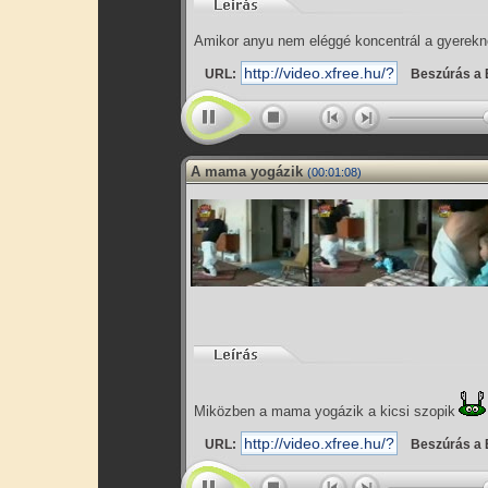
Amikor anyu nem eléggé koncentrál a gyerekne
URL:
Beszúrás a 
A mama yogázik
(00:01:08)
Miközben a mama yogázik a kicsi szopik
URL:
Beszúrás a 