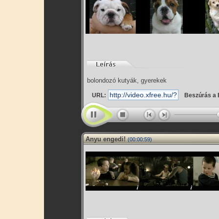
bolondozó kutyák, gyerekek
URL:
Beszúrás a 
Anyu engedi!
(00:00:59)