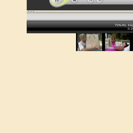
TVN.HU
,
Kép
© 2