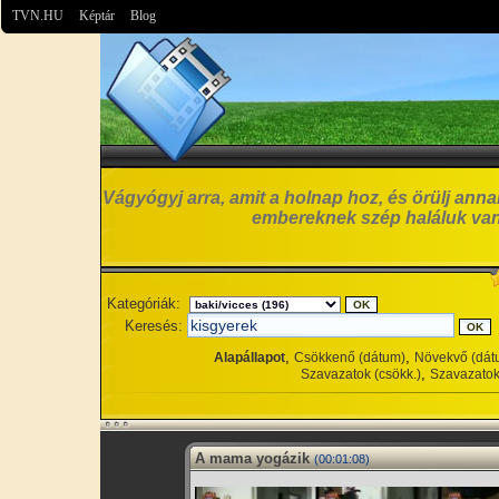
TVN.HU
Képtár
Blog
Vágyógyj arra, amit a holnap hoz, és örülj anna
embereknek szép haláluk van
Kategóriák:
Keresés:
,
,
Alapállapot
Csökkenő (dátum)
Növekvő (dát
,
Szavazatok (csökk.)
Szavazatok
A mama yogázik
(00:01:08)