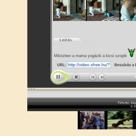
Miközben a mama yogázik a kicsi szopik
URL:
Beszúrás a 
TVN.HU
,
Kép
© 2