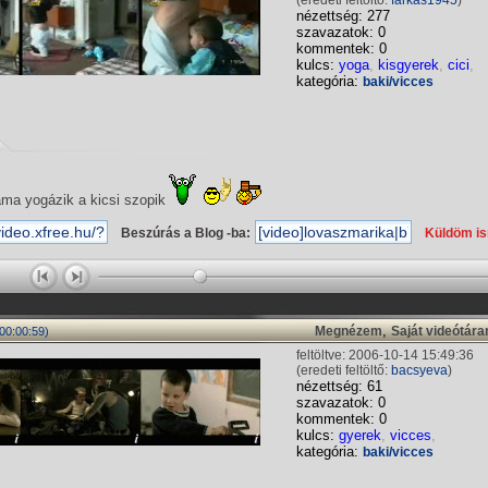
(eredeti feltöltő:
farkas1945
)
nézettség: 277
szavazatok: 0
kommentek: 0
kulcs:
yoga
,
kisgyerek
,
cici
,
kategória:
baki/vicces
ma yogázik a kicsi szopik
Beszúrás a Blog -ba:
Küldöm i
,
Megnézem
Saját videótár
00:00:59)
feltöltve: 2006-10-14 15:49:36
(eredeti feltöltő:
bacsyeva
)
nézettség: 61
szavazatok: 0
kommentek: 0
kulcs:
gyerek
,
vicces
,
kategória:
baki/vicces