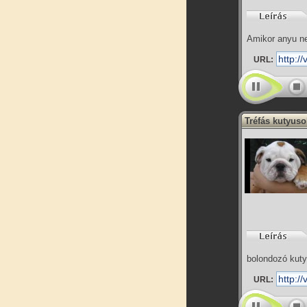
Amikor anyu ne
URL:
Tréfás kutyuso
bolondozó kuty
URL: