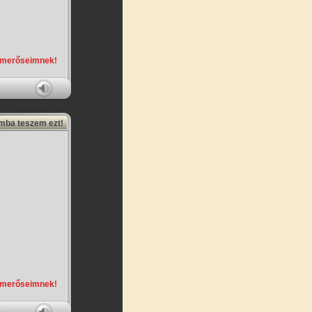
smerőseimnek!
amba teszem ezt!
smerőseimnek!