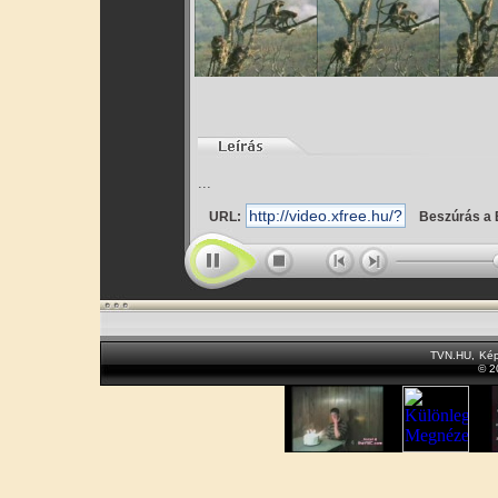
...
URL:
Beszúrás a 
TVN.HU
,
Kép
© 2