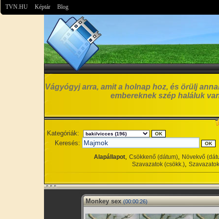
TVN.HU
Képtár
Blog
Vágyógyj arra, amit a holnap hoz, és örülj anna
embereknek szép haláluk van
Kategóriák:
Keresés:
,
,
Alapállapot
Csökkenő (dátum)
Növekvő (dát
,
Szavazatok (csökk.)
Szavazatok
Monkey sex
(00:00:26)