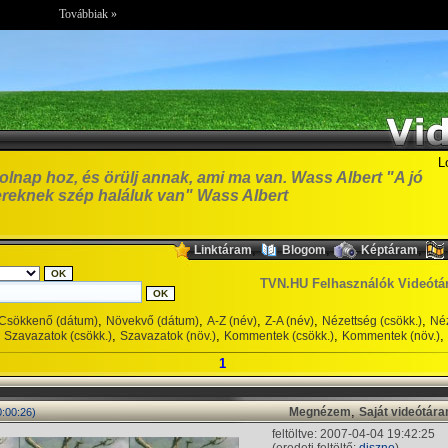
Továbbiak »
L
olnap hoz, és örülj annak, ami ma van. Wass Albert "A jó
reknek szép haláluk van" Wass Albert
,
,
,
Linktáram
Blogom
Képtáram
TVN.HU Felhasználók Videótá
,
,
,
,
,
Csökkenő (dátum)
Növekvő (dátum)
A-Z (név)
Z-A (név)
Nézettség (csökk.)
Néz
,
,
,
,
Szavazatok (csökk.)
Szavazatok (növ.)
Kommentek (csökk.)
Kommentek (növ.)
1
,
Megnézem
Saját videótár
0:00:26)
feltöltve: 2007-04-04 19:42:25