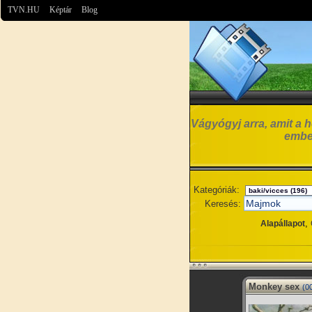
TVN.HU
Képtár
Blog
Vágyógyj arra, amit a h
embe
Kategóriák:
Keresés:
,
Alapállapot
Monkey sex
(0