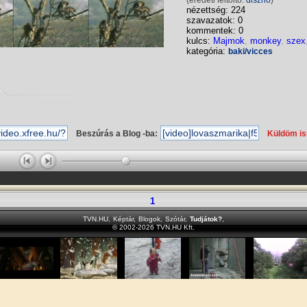
(eredeti feltöltő:
diszno
)
nézettség: 224
szavazatok: 0
kommentek: 0
kulcs:
Majmok
,
monkey
,
szex
kategória:
baki/vicces
Beszúrás a Blog -ba:
Küldöm i
1
TVN.HU
,
Képtár
,
Blogok
,
Szótár
,
Tudjátok?
,
© 2002-2026 TVN.HU Kft.