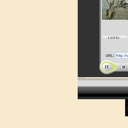
...
URL: