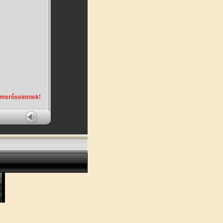
,
smerőseimnek!