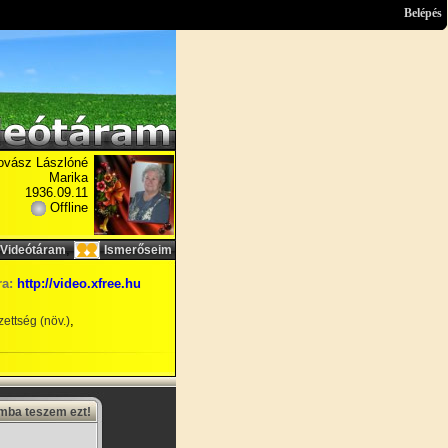
Belépés
ovász Lászlóné
Marika
1936.09.11
Offline
,
Videótáram
Ismerőseim
ra:
http://video.xfree.hu
,
ettség (növ.)
amba teszem ezt!