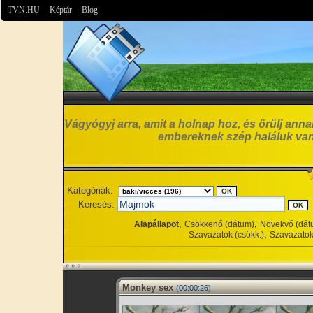
TVN.HU
Képtár
Blog
Vágyógyj arra, amit a holnap hoz, és örülj anna
embereknek szép haláluk van
Kategóriák:
Keresés:
,
,
Alapállapot
Csökkenő (dátum)
Növekvő (dát
,
Szavazatok (csökk.)
Szavazatok
Monkey sex
(00:00:26)