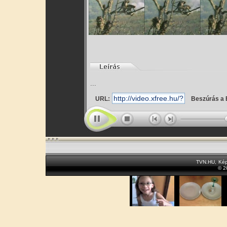
...
URL:
Beszúrás a 
TVN.HU
,
Kép
© 2