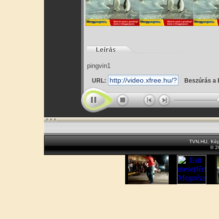
pingvin1
URL:
Beszúrás a 
TVN.HU
,
Kép
© 2