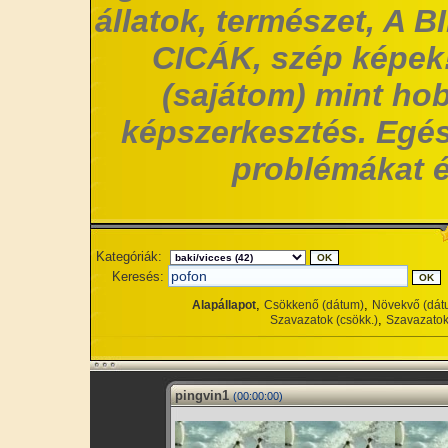
állatok, természet, A 
CICÁK, szép képek!
(sajátom) mint hob
képszerkesztés. Egés
problémákat é
Kategóriák:
Keresés:
,
,
Alapállapot
Csökkenő (dátum)
Növekvő (dát
,
Szavazatok (csökk.)
Szavazatok
pingvin1
(00:00:00)