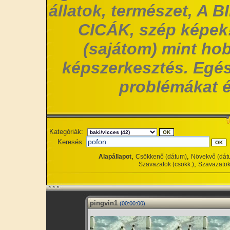
állatok, természet, A 
CICÁK, szép képek!
(sajátom) mint hob
képszerkesztés. Egés
problémákat é
Kategóriák:
Keresés:
,
,
Alapállapot
Csökkenő (dátum)
Növekvő (dát
,
Szavazatok (csökk.)
Szavazatok
pingvin1
(00:00:00)