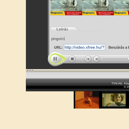
pingvin1
URL:
Beszúrás a 
TVN.HU
,
Kép
© 2