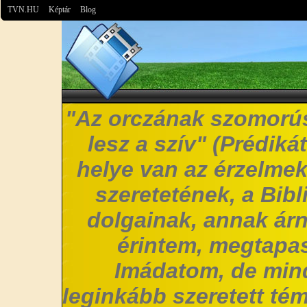
TVN.HU
Képtár
Blog
"Az orczának szomorús
lesz a szív" (Prédiká
helye van az érzelmek
szeretetének, a Bibl
dolgainak, annak árn
érintem, megtapas
Imádatom, de mi
leginkább szeretett t