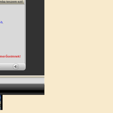
amba teszem ezt!
-h
,
smerőseimnek!