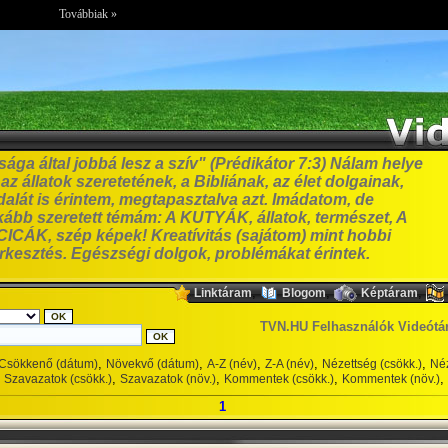
Továbbiak »
ga által jobbá lesz a szív" (Prédikátor 7:3) Nálam helye
z állatok szeretetének, a Bibliának, az élet dolgainak,
alát is érintem, megtapasztalva azt. Imádatom, de
bb szeretett témám: A KUTYÁK, állatok, természet, A
ICÁK, szép képek! Kreatívitás (sajátom) mint hobbi
erkesztés. Egészségi dolgok, problémákat érintek.
,
,
,
Linktáram
Blogom
Képtáram
TVN.HU Felhasználók Videótá
,
,
,
,
,
Csökkenő (dátum)
Növekvő (dátum)
A-Z (név)
Z-A (név)
Nézettség (csökk.)
Néz
,
,
,
,
Szavazatok (csökk.)
Szavazatok (növ.)
Kommentek (csökk.)
Kommentek (növ.)
1