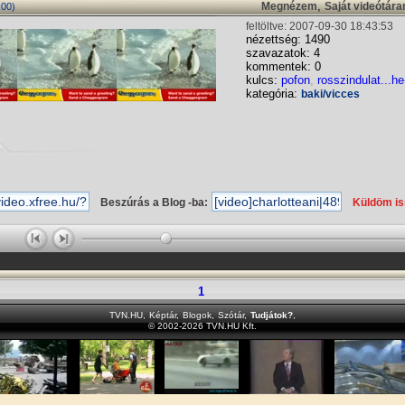
,
Megnézem
Saját videótár
:00)
feltöltve: 2007-09-30 18:43:53
nézettség: 1490
szavazatok: 4
kommentek: 0
kulcs:
pofon
,
rosszindulat...he
kategória:
baki/vicces
Beszúrás a Blog -ba:
Küldöm i
1
TVN.HU
,
Képtár
,
Blogok
,
Szótár
,
Tudjátok?
,
© 2002-2026 TVN.HU Kft.