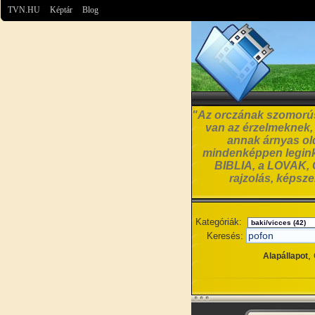
TVN.HU
Képtár
Blog
"Az orczának szomorúsá
van az érzelmeknek, a
annak árnyas old
mindenképpen leginká
BIBLIA, a LOVAK, C
rajzolás, képsz
Kategóriák:
Keresés:
,
Alapállapot