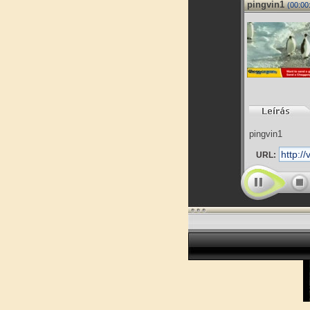
pingvin1
(00:00
pingvin1
URL: