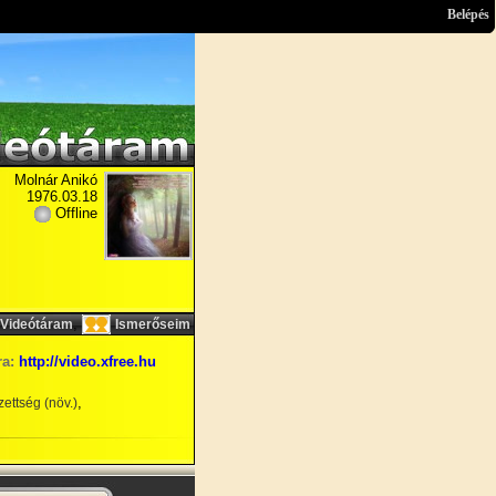
Belépés
Molnár Anikó
1976.03.18
Offline
,
Videótáram
Ismerőseim
ra:
http://video.xfree.hu
,
ettség (növ.)