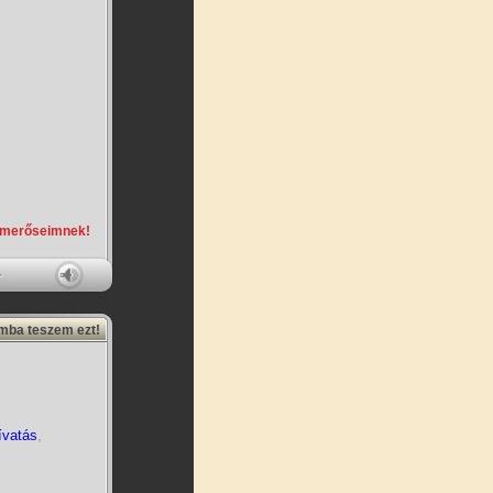
smerőseimnek!
amba teszem ezt!
ívatás
,