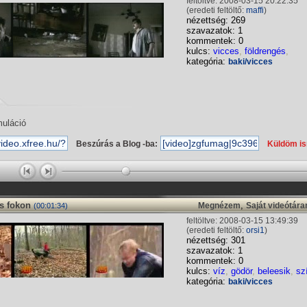
feltöltve: 2008-03-15 20:22:35
(eredeti feltöltő:
maffi
)
nézettség: 269
szavazatok: 1
kommentek: 0
kulcs:
vicces
,
földrengés
,
kategória:
baki/vicces
muláció
Beszúrás a Blog -ba:
Küldöm i
s fokon
,
Megnézem
Saját videótár
(00:01:34)
feltöltve: 2008-03-15 13:49:39
(eredeti feltöltő:
orsi1
)
nézettség: 301
szavazatok: 1
kommentek: 0
kulcs:
víz
,
gödör
,
beleesik
,
sz
kategória:
baki/vicces