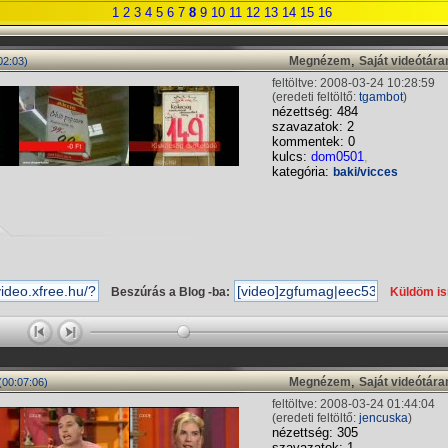
1
2
3
4
5
6
7
8
9
10
11
12
13
14
15
16
,
Megnézem
Saját videótár
02:03)
feltöltve: 2008-03-24 10:28:59
(eredeti feltöltő:
tgambot
)
nézettség: 484
szavazatok: 2
kommentek: 0
kulcs:
dom0501
,
kategória:
baki/vicces
Beszúrás a Blog -ba:
Küldöm i
,
Megnézem
Saját videótár
(00:07:06)
feltöltve: 2008-03-24 01:44:04
(eredeti feltöltő:
jencuska
)
nézettség: 305
szavazatok: 1