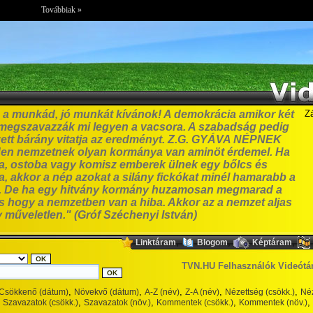
Továbbiak »
ez a munkád, jó munkát kívánok! A demokrácia amikor két
Z
 megszavazzák mi legyen a vacsora. A szabadság pedig
rzett bárány vitatja az eredményt. Z.G. GYÁVA NÉPNEK
n nemzetnek olyan kormánya van aminöt érdemel. Ha
va, ostoba vagy komisz emberek ülnek egy bőlcs és
, akkor a nép azokat a silány fickókat minél hamarabb a
di. De ha egy hitvány kormány huzamosan megmarad a
s hogy a nemzetben van a hiba. Akkor az a nemzet aljas
 műveletlen." (Gróf Széchenyi István)
,
,
,
Linktáram
Blogom
Képtáram
TVN.HU Felhasználók Videótá
,
,
,
,
,
Csökkenő (dátum)
Növekvő (dátum)
A-Z (név)
Z-A (név)
Nézettség (csökk.)
Néz
,
,
,
,
Szavazatok (csökk.)
Szavazatok (növ.)
Kommentek (csökk.)
Kommentek (növ.)