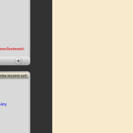
smerőseimnek!
amba teszem ezt!
sány
,