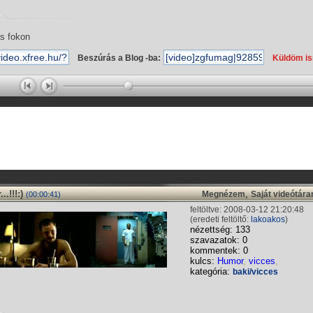
s fokon
Beszúrás a Blog -ba:
Küldöm i
.!!!:)
,
Megnézem
Saját videótár
(00:00:41)
feltöltve: 2008-03-12 21:20:48
(eredeti feltöltő:
lakoakos
)
nézettség: 133
szavazatok: 0
kommentek: 0
kulcs:
Humor
,
vicces
,
kategória:
baki/vicces