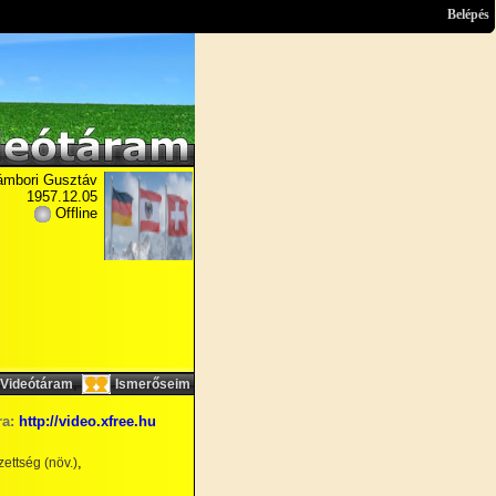
Belépés
ámbori Gusztáv
1957.12.05
Offline
,
Videótáram
Ismerőseim
ra:
http://video.xfree.hu
,
ettség (növ.)