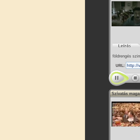
földrengés szi
URL:
Szívatás maga