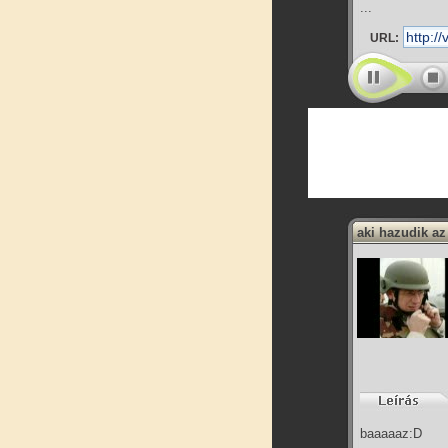
...
URL:
aki hazudik az
baaaaaz:D