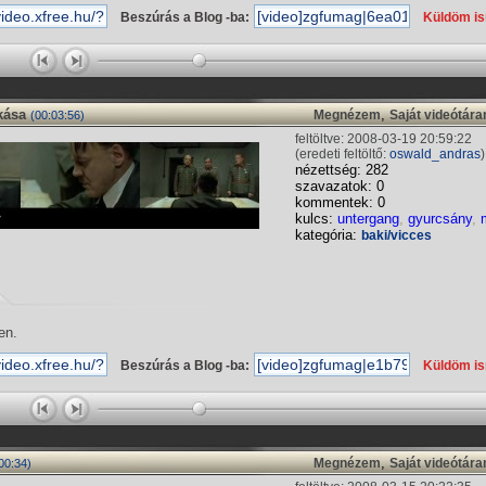
Beszúrás a Blog -ba:
Küldöm i
kása
,
Megnézem
Saját videótár
(00:03:56)
feltöltve: 2008-03-19 20:59:22
(eredeti feltöltő:
oswald_andras
)
nézettség: 282
szavazatok: 0
kommentek: 0
kulcs:
untergang
,
gyurcsány
,
kategória:
baki/vicces
en.
Beszúrás a Blog -ba:
Küldöm i
,
Megnézem
Saját videótár
00:34)