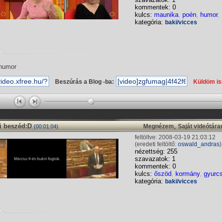
kommentek: 0
kulcs:
maunika
,
poén
,
humor
,
kategória:
baki/vicces
humor
Beszúrás a Blog -ba:
Küldöm i
i beszéd:D
,
Megnézem
Saját videótár
(00:01:04)
feltöltve: 2008-03-19 21:03:12
(eredeti feltöltő:
oswald_andras
)
nézettség: 255
szavazatok: 1
kommentek: 0
kulcs:
őszöd
,
kormány
,
gyurc
kategória:
baki/vicces