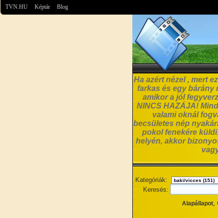
TVN.HU
Képtár
Blog
Ha azért nézel , mert 
farkas és egy bárány
amikor a jól fegyve
NINCS HAZÁJA! Minde
valami oknál fog
becsületes nép nyakára
pokol fenekére kül
helyén, akkor bizonyo
vagy
Kategóriák:
Keresés:
,
Alapállapot