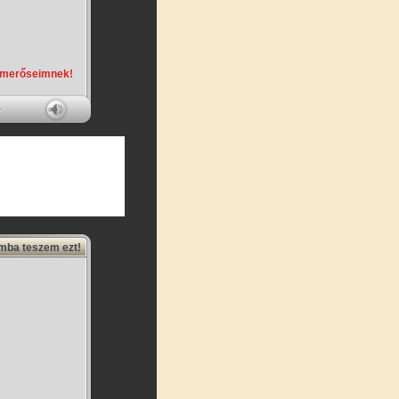
smerőseimnek!
amba teszem ezt!