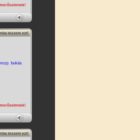
smerőseimnek!
amba teszem ezt!
mszp
,
bukás
,
smerőseimnek!
amba teszem ezt!