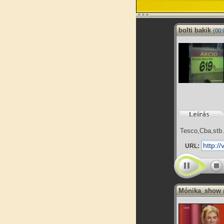
bolti bakik
(00:
Tesco,Cba,stb.
URL:
Mónika_show