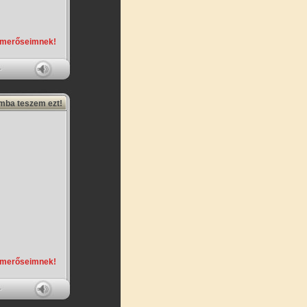
smerőseimnek!
amba teszem ezt!
smerőseimnek!