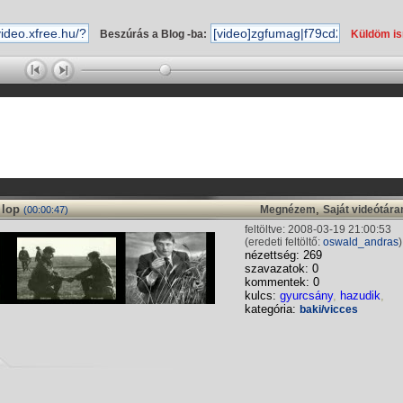
Beszúrás a Blog -ba:
Küldöm i
 lop
,
Megnézem
Saját videótár
(00:00:47)
feltöltve: 2008-03-19 21:00:53
(eredeti feltöltő:
oswald_andras
)
nézettség: 269
szavazatok: 0
kommentek: 0
kulcs:
gyurcsány
,
hazudik
,
kategória:
baki/vicces