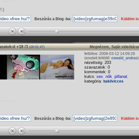
!:)
Beszúrás a Blog -ba:
Küldöm i
natok:d +18 /3
,
Megnézem
Saját videótár
(00:01:47)
feltöltve: 2008-03-12 14:09:29
(eredeti feltöltő:
oswald_andras
)
nézettség: 203
szavazatok: 0
kommentek: 0
kulcs:
sex
,
nők
,
pillanat
,
kategória:
baki/vicces
Beszúrás a Blog -ba:
Küldöm i