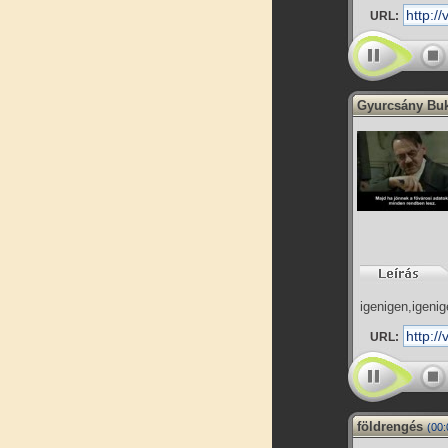
URL:
Gyurcsány Bu
igenigen,igenig
URL:
földrengés
(00: