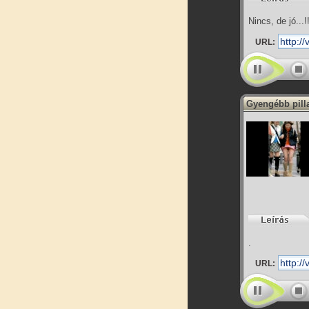
Nincs, de jó...!!
URL:
Gyengébb pilla
.
URL: