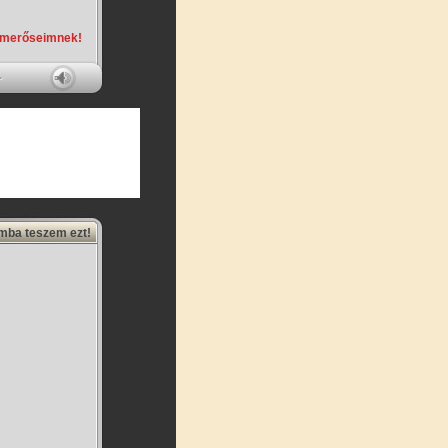
smerőseimnek!
amba teszem ezt!