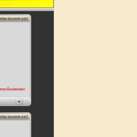
amba teszem ezt!
smerőseimnek!
amba teszem ezt!