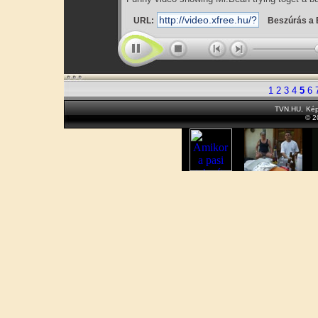
URL:
Beszúrás a 
1
2
3
4
5
6
TVN.HU
,
Kép
© 2