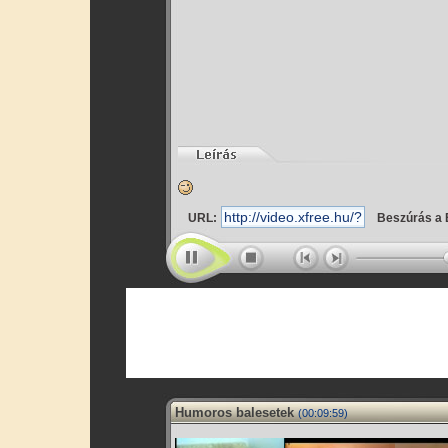
URL:
Beszúrás a 
Humoros balesetek
(00:09:59)