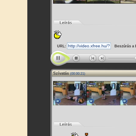
URL:
Beszúrás a 
Szívatás
(00:00:21)