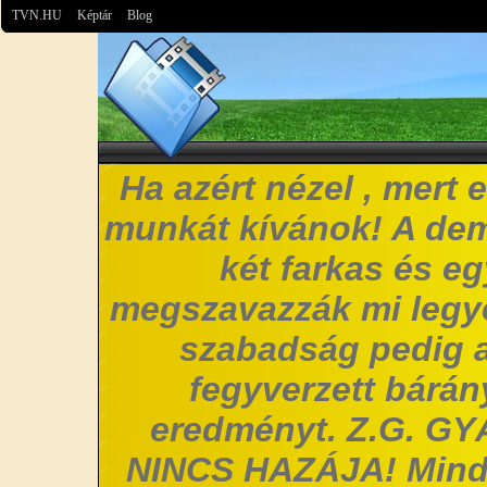
TVN.HU
Képtár
Blog
Ha azért nézel , mert 
munkát kívánok! A de
két farkas és e
megszavazzák mi legye
szabadság pedig a
fegyverzett bárány
eredményt. Z.G. G
NINCS HAZÁJA! Mind