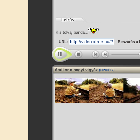
Kis tolvaj banda...
URL:
Beszúrás a 
Amikor a nagyi vigyáz
(00:00:17)