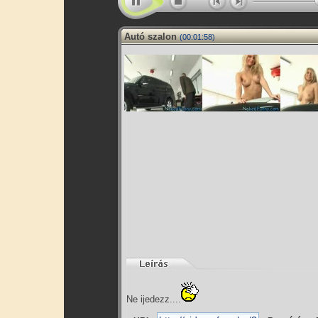
Autó szalon
(00:01:58)
Ne ijedezz....