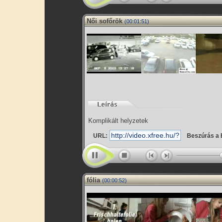
Női sofőrök
(00:01:51)
Komplikált helyzetek
URL:
Beszúrás a 
fólia
(00:00:52)