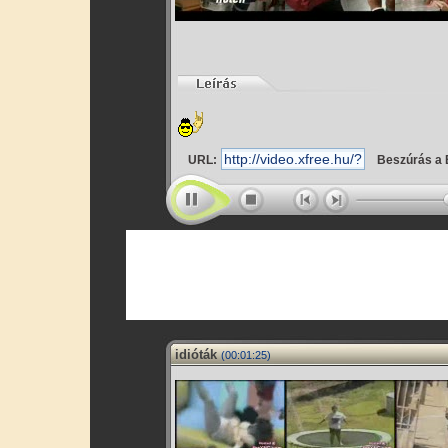
URL:
Beszúrás a 
idióták
(00:01:25)