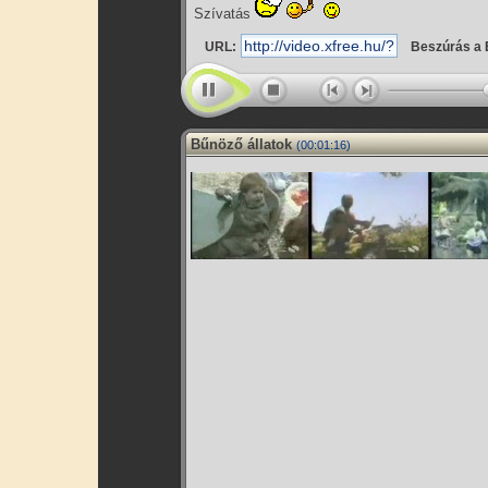
Szívatás
URL:
Beszúrás a 
Bűnöző állatok
(00:01:16)