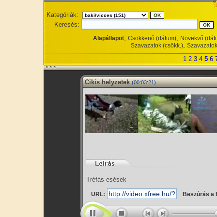
Kategóriák:
Keresés:
,
,
Alapállapot
Csökkenő (dátum)
Növekvő (dát
,
Szavazatok (csökk.)
Szavazatok
1
2
3
4
5
6
Cikis helyzetek
(00:03:21)
Tréfás esések
URL:
Beszúrás a 