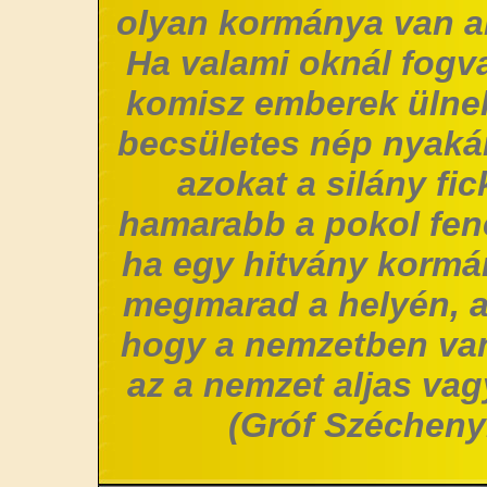
olyan kormánya van a
Ha valami oknál fogv
komisz emberek ülne
becsületes nép nyakár
azokat a silány fi
hamarabb a pokol fene
ha egy hitvány korm
megmarad a helyén, 
hogy a nemzetben van
az a nemzet aljas vag
(Gróf Széchenyi