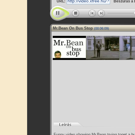
URL:
Beszúrás a 
Mr.Bean On Bus Stop
(00:06:09)
Funny video showing Mr.Bean trying toget a bus.