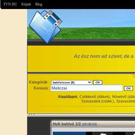
TVN.HU
Képtár
Blog
Az ész nem ad szivet, de a 
Kategóriák:
Keresés:
,
,
Alapállapot
Csökkenő (dátum)
Növekvő (dát
,
Szavazatok (csökk.)
Szavazatok
Hofi behívó 1/2
(00:08:54)