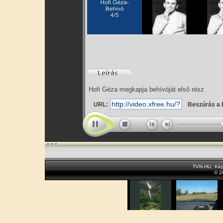
Hofi Géza megkapja behívóját első rész
URL:
Beszúrás a 
TVN.HU
,
Kép
© 2