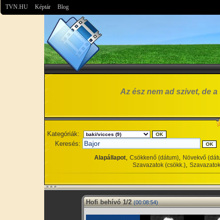
TVN.HU
Képtár
Blog
Az ész nem ad szivet, de a 
Kategóriák:
Keresés:
,
,
Alapállapot
Csökkenő (dátum)
Növekvő (dát
,
Szavazatok (csökk.)
Szavazatok
Hofi behívó 1/2
(00:08:54)