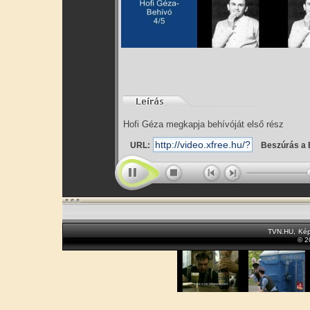
Hofi Géza megkapja behívóját első rész
URL:
Beszúrás a 
TVN.HU
,
Kép
© 2