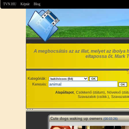
TVN.HU
Képtár
Blog
A megbocsátás az az illat, melyet az ibolya 
eltapossa őt. Mark 
Kategóriák:
Keresés:
,
,
Alapállapot
Csökkenő (dátum)
Növekvő (dát
,
Szavazatok (csökk.)
Szavazatok
Cute dogs waking up owners
(00:03:26)