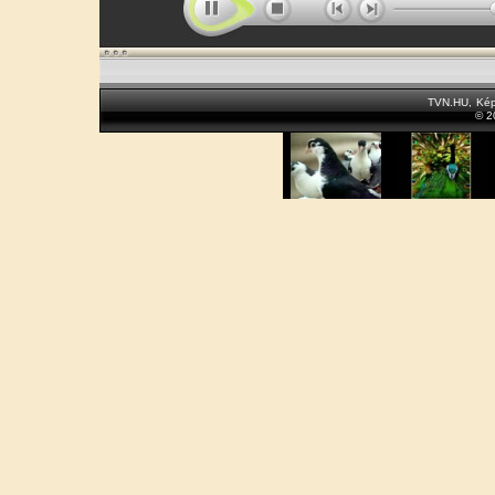
TVN.HU
,
Kép
© 2