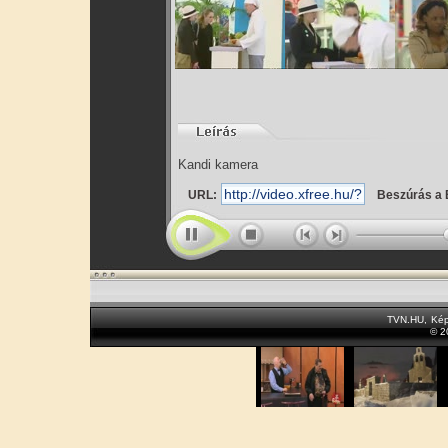
Kandi kamera
URL:
Beszúrás a 
TVN.HU
,
Kép
© 2