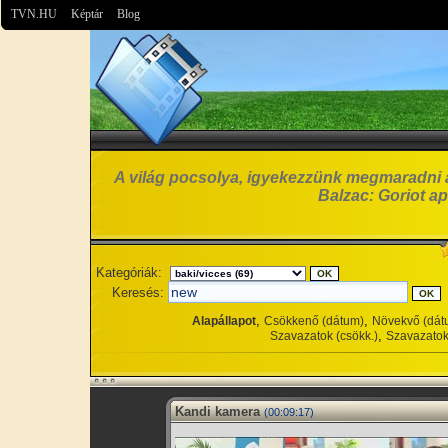
TVN.HU
Képtár
Blog
A világ pocsolya, igyekezzünk megmaradni 
Balzac: Goriot ap
Kategóriák:
Keresés:
,
,
Alapállapot
Csökkenő (dátum)
Növekvő (dát
,
Szavazatok (csökk.)
Szavazatok
Kandi kamera
(00:09:17)