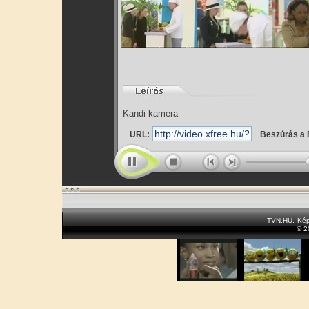
Kandi kamera
URL:
Beszúrás a 
TVN.HU
,
Kép
© 2