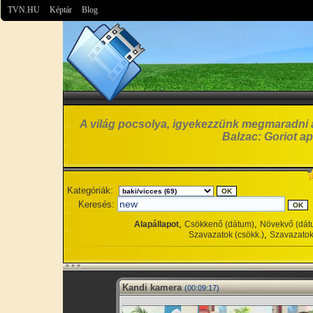
TVN.HU
Képtár
Blog
A világ pocsolya, igyekezzünk megmaradni 
Balzac: Goriot ap
Kategóriák:
Keresés:
,
,
Alapállapot
Csökkenő (dátum)
Növekvő (dát
,
Szavazatok (csökk.)
Szavazatok
Kandi kamera
(00:09:17)