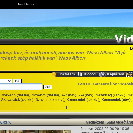
Továbbiak »
L
olnap hoz, és örülj annak, ami ma van. Wass Albert "A jó
reknek szép haláluk van" Wass Albert
,
,
,
Linktáram
Blogom
Képtáram
TVN.HU Felhasználók Videótá
,
,
,
,
,
Csökkenő (dátum)
Növekvő (dátum)
A-Z (név)
Z-A (név)
Nézettség (csökk.)
Néz
,
,
,
,
Szavazatok (csökk.)
Szavazatok (növ.)
Kommentek (csökk.)
Kommentek (növ.)
1
,
Megnézem
Saját videótár
00:03:40)
feltöltve: 2008-03-06 20:19:36