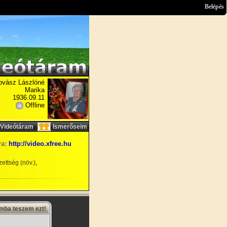
Belépés
ovász Lászlóné
Marika
1936.09.11
Offline
,
Videótáram
Ismerőseim
ra:
http://video.xfree.hu
,
ettség (növ.)
amba teszem ezt!