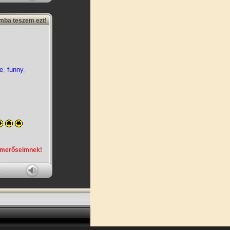
amba teszem ezt!
e
,
funny
,
smerőseimnek!