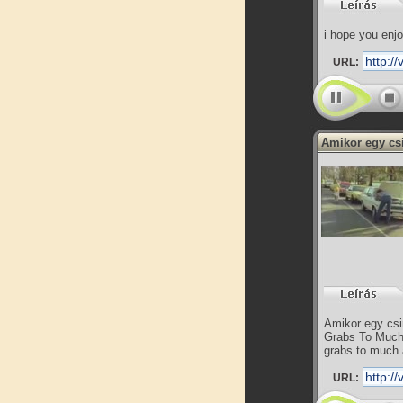
i hope you enjo
URL:
Amikor egy csi
Amikor egy csin
Grabs To Much 
grabs to much 
URL: