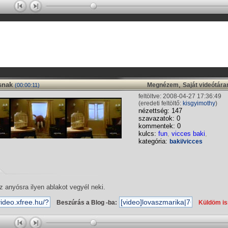
snak
,
Megnézem
Saját videótár
(00:00:11)
feltöltve: 2008-04-27 17:36:49
(eredeti feltöltő:
kisgyimothy
)
nézettség: 147
szavazatok: 0
kommentek: 0
kulcs:
fun
,
vicces baki
,
kategória:
baki/vicces
z anyósra ilyen ablakot vegyél neki.
Beszúrás a Blog -ba:
Küldöm i