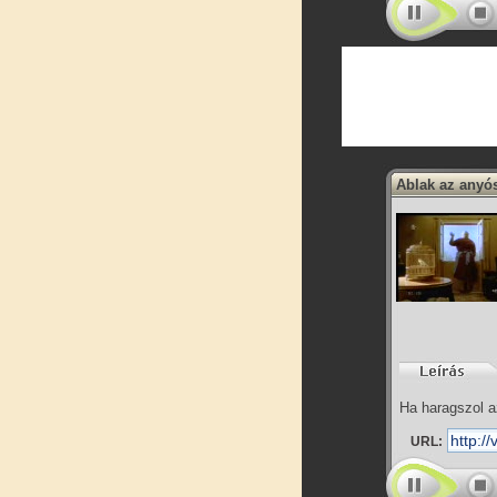
Ablak az anyó
Ha haragszol a
URL: