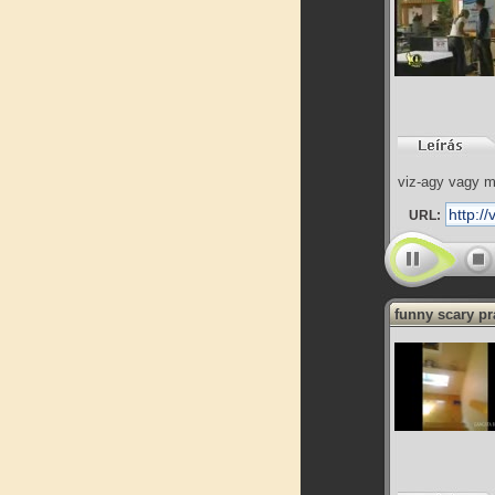
viz-agy vagy 
URL:
funny scary pr