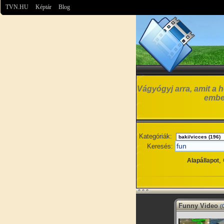
TVN.HU
Képtár
Blog
Vágyógyj arra, amit a h
embe
Kategóriák:
Keresés:
,
Alapállapot
Funny Video
(