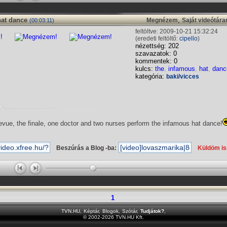
hat dance
,
Megnézem
Saját videótár
(00:03:11)
feltöltve: 2009-10-21 15:32:24
(eredeti feltöltő:
cipello
)
nézettség: 202
szavazatok: 0
kommentek: 0
kulcs:
the
,
infamous
,
hat
,
danc
kategória:
baki/vicces
evue, the finale, one doctor and two nurses perform the infamous hat dance!
Beszúrás a Blog -ba:
Küldöm i
1
TVN.HU
,
Képtár
,
Blogok
,
Szótár
,
Tudjátok?
,
© 2002-2026 TVN.HU Kft.