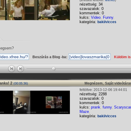
(eredeti feltöltő:
feerko
)
nézettség: 34
szavazatok: 0
kommentek: 0
kulcs:
Video
,
Funny
,
kategória:
baki/vicces
megsem?
Beszúrás a Blog -ba:
Küldöm i
anks! 2
,
Megnézem
Saját videótár
(00:05:36)
feltöltve: 2013-12-06 19:44:01
nézettség: 2288
szavazatok: 0
kommentek: 0
kulcs:
prank
,
funny
,
Scarysca
Maze
,
kategória:
baki/vicces