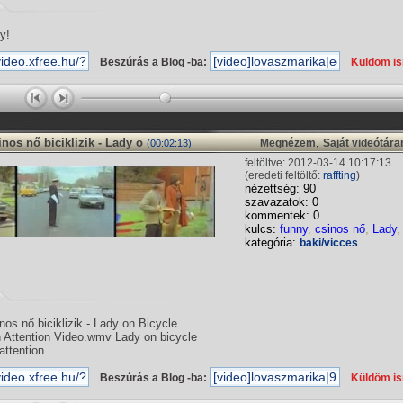
y!
Beszúrás a Blog -ba:
Küldöm i
nos nő biciklizik - Lady o
,
Megnézem
Saját videótár
(00:02:13)
feltöltve: 2012-03-14 10:17:13
(eredeti feltöltő:
raffting
)
nézettség: 90
szavazatok: 0
kommentek: 0
kulcs:
funny
,
csinos nő
,
Lady
kategória:
baki/vicces
os nő biciklizik - Lady on Bicycle
Attention Video.wmv Lady on bicycle
attention.
Beszúrás a Blog -ba:
Küldöm i