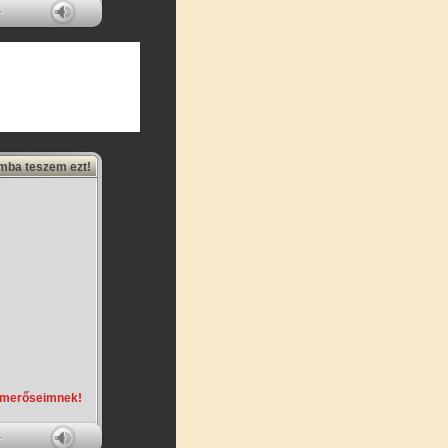
amba teszem ezt!
smerőseimnek!