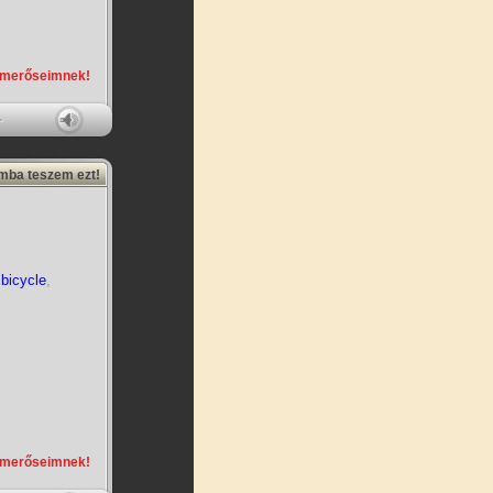
smerőseimnek!
amba teszem ezt!
,
bicycle
,
smerőseimnek!