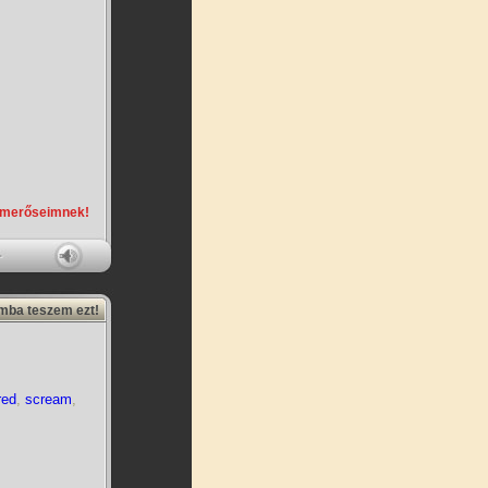
smerőseimnek!
amba teszem ezt!
red
,
scream
,