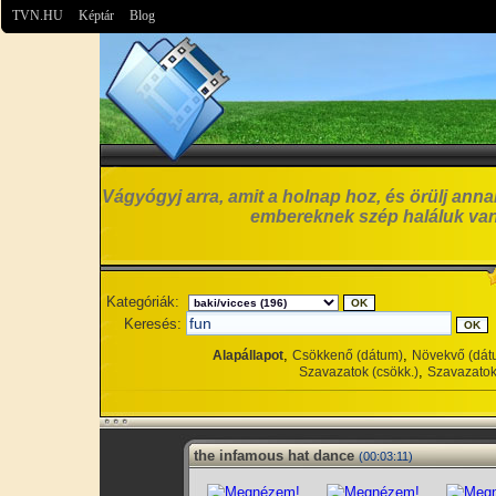
TVN.HU
Képtár
Blog
Vágyógyj arra, amit a holnap hoz, és örülj anna
embereknek szép haláluk van
Kategóriák:
Keresés:
,
,
Alapállapot
Csökkenő (dátum)
Növekvő (dát
,
Szavazatok (csökk.)
Szavazatok
the infamous hat dance
(00:03:11)