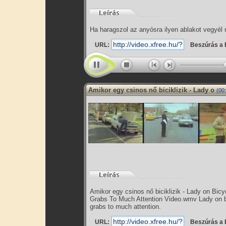
Ha haragszol az anyósra ilyen ablakot vegyél 
URL:
Beszúrás a 
Amikor egy csinos nő biciklizik - Lady o
(00
Amikor egy csinos nő biciklizik - Lady on Bicy
Grabs To Much Attention Video.wmv Lady on b
grabs to much attention.
URL:
Beszúrás a 