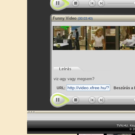
Funny Video
(00:03:40)
viz-agy vagy megsem?
URL:
Beszúrás a 
TVN.HU
,
Kép
© 2