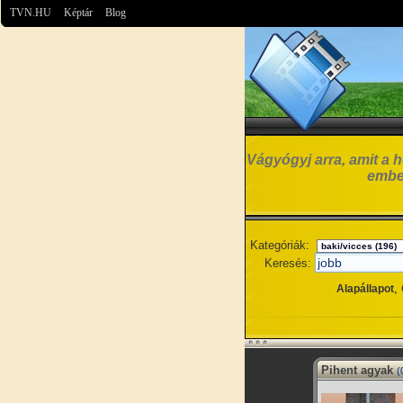
TVN.HU
Képtár
Blog
Vágyógyj arra, amit a h
embe
Kategóriák:
Keresés:
,
Alapállapot
Pihent agyak
(