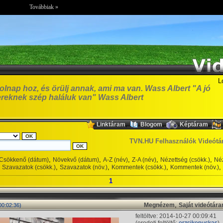
Továbbiak »
L
olnap hoz, és örülj annak, ami ma van. Wass Albert "A jó
reknek szép haláluk van" Wass Albert
,
,
,
Linktáram
Blogom
Képtáram
TVN.HU Felhasználók Videótá
,
,
,
,
,
Csökkenő (dátum)
Növekvő (dátum)
A-Z (név)
Z-A (név)
Nézettség (csökk.)
Néz
,
,
,
,
Szavazatok (csökk.)
Szavazatok (növ.)
Kommentek (csökk.)
Kommentek (növ.)
1
,
Megnézem
Saját videótár
00:02:36)
feltöltve: 2014-10-27 00:09:41