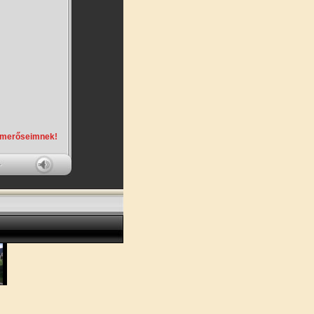
smerőseimnek!