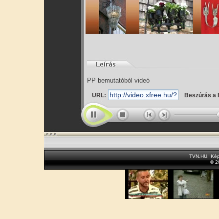
PP bemutatóból videó
URL:
Beszúrás a 
TVN.HU
,
Kép
© 2