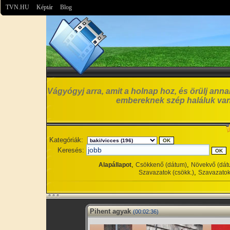
TVN.HU
Képtár
Blog
Vágyógyj arra, amit a holnap hoz, és örülj anna
embereknek szép haláluk van
Kategóriák:
Keresés:
,
,
Alapállapot
Csökkenő (dátum)
Növekvő (dát
,
Szavazatok (csökk.)
Szavazatok
Pihent agyak
(00:02:36)