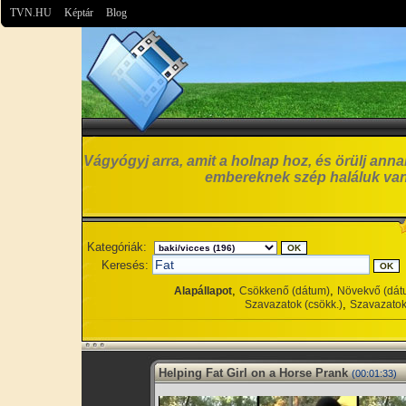
TVN.HU
Képtár
Blog
Vágyógyj arra, amit a holnap hoz, és örülj anna
embereknek szép haláluk van
Kategóriák:
Keresés:
,
,
Alapállapot
Csökkenő (dátum)
Növekvő (dát
,
Szavazatok (csökk.)
Szavazatok
Helping Fat Girl on a Horse Prank
(00:01:33)