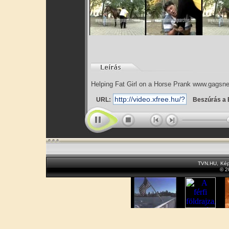
Helping Fat Girl on a Horse Prank www.gagsn
URL:
Beszúrás a 
TVN.HU
,
Kép
© 2