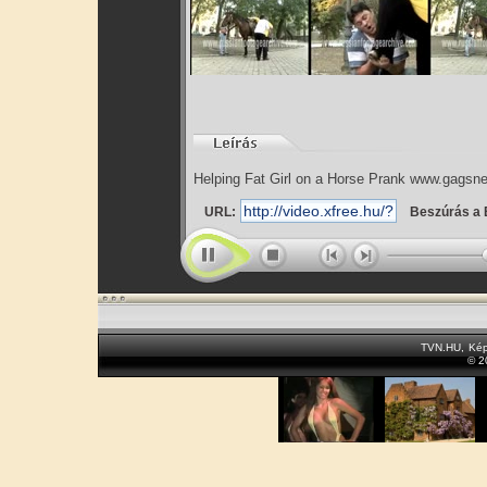
Helping Fat Girl on a Horse Prank www.gagsn
URL:
Beszúrás a 
TVN.HU
,
Kép
© 2