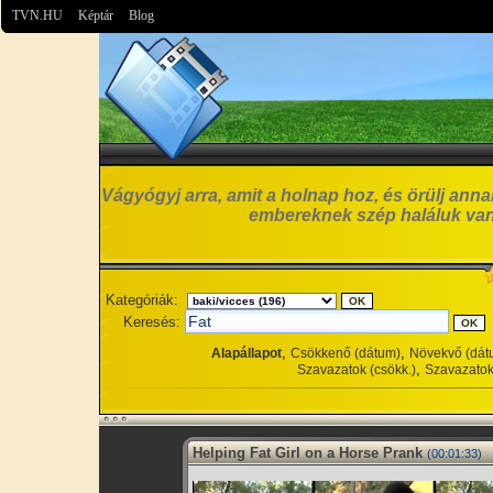
TVN.HU
Képtár
Blog
Vágyógyj arra, amit a holnap hoz, és örülj anna
embereknek szép haláluk van
Kategóriák:
Keresés:
,
,
Alapállapot
Csökkenő (dátum)
Növekvő (dát
,
Szavazatok (csökk.)
Szavazatok
Helping Fat Girl on a Horse Prank
(00:01:33)