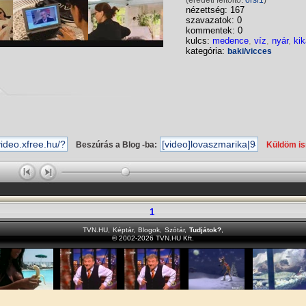
(eredeti feltöltő:
orsi1
)
nézettség: 167
szavazatok: 0
kommentek: 0
kulcs:
medence
,
víz
,
nyár
,
ki
kategória:
baki/vicces
Beszúrás a Blog -ba:
Küldöm i
1
TVN.HU
,
Képtár
,
Blogok
,
Szótár
,
Tudjátok?
,
© 2002-2026 TVN.HU Kft.