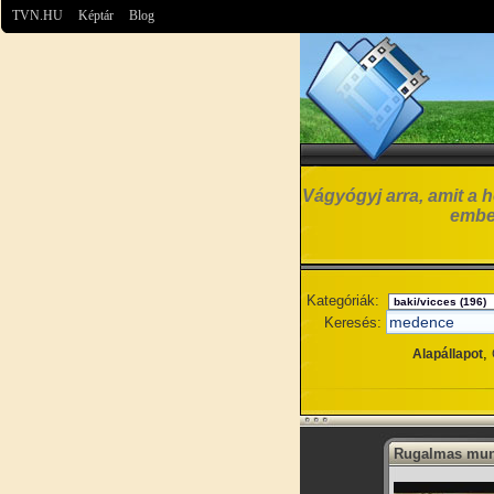
TVN.HU
Képtár
Blog
Vágyógyj arra, amit a h
embe
Kategóriák:
Keresés:
,
Alapállapot
Rugalmas mun