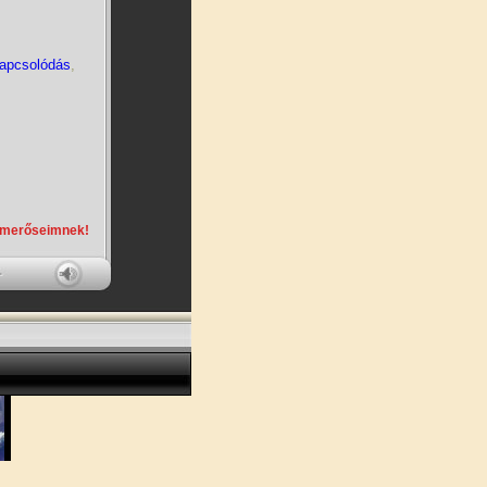
kapcsolódás
,
smerőseimnek!