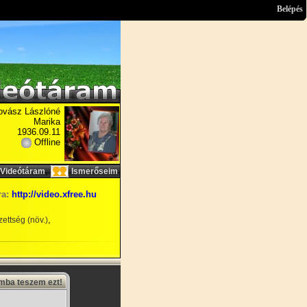
Belépés
ovász Lászlóné
Marika
1936.09.11
Offline
,
Videótáram
Ismerőseim
ra:
http://video.xfree.hu
,
ettség (növ.)
amba teszem ezt!