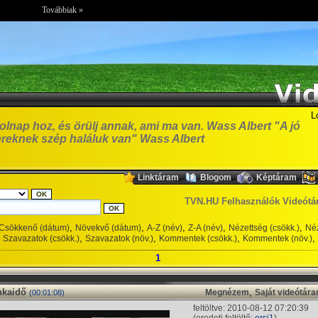
Továbbiak »
L
olnap hoz, és örülj annak, ami ma van. Wass Albert "A jó
reknek szép haláluk van" Wass Albert
,
,
,
Linktáram
Blogom
Képtáram
TVN.HU Felhasználók Videótá
,
,
,
,
,
Csökkenő (dátum)
Növekvő (dátum)
A-Z (név)
Z-A (név)
Nézettség (csökk.)
Néz
,
,
,
,
Szavazatok (csökk.)
Szavazatok (növ.)
Kommentek (csökk.)
Kommentek (növ.)
1
kaidő
,
Megnézem
Saját videótár
(00:01:08)
feltöltve: 2010-08-12 07:20:39