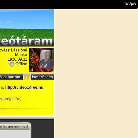
Belépés
ovász Lászlóné
Marika
1936.09.11
Offline
,
Videótáram
Ismerőseim
ra:
http://video.xfree.hu
,
ettség (növ.)
amba teszem ezt!