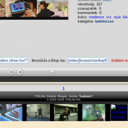
(eredeti feltöltő:
orsi1
)
nézettség: 167
szavazatok: 0
kommentek: 0
kulcs:
medence
,
víz
,
nyár
,
ki
kategória:
baki/vicces
Beszúrás a Blog -ba:
Küldöm i
1
TVN.HU
,
Képtár
,
Blogok
,
Szótár
,
Tudjátok?
,
© 2002-2026 TVN.HU Kft.