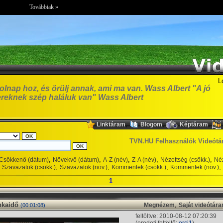
Továbbiak »
L
olnap hoz, és örülj annak, ami ma van. Wass Albert "A jó
reknek szép haláluk van" Wass Albert
,
,
,
Linktáram
Blogom
Képtáram
TVN.HU Felhasználók Videótá
,
,
,
,
,
Csökkenő (dátum)
Növekvő (dátum)
A-Z (név)
Z-A (név)
Nézettség (csökk.)
Néz
,
,
,
,
Szavazatok (csökk.)
Szavazatok (növ.)
Kommentek (csökk.)
Kommentek (növ.)
1
kaidő
,
Megnézem
Saját videótár
(00:01:08)
feltöltve: 2010-08-12 07:20:39