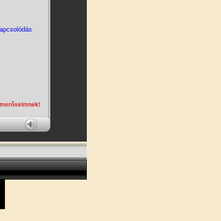
kapcsolódás
,
smerőseimnek!