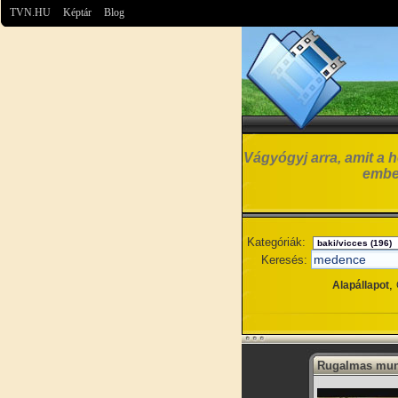
TVN.HU
Képtár
Blog
Vágyógyj arra, amit a h
embe
Kategóriák:
Keresés:
,
Alapállapot
Rugalmas mun