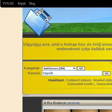
TVN.HU
Képtár
Blog
Vágyógyj arra, amit a holnap hoz, és örülj anna
embereknek szép haláluk van
Kategóriák:
Keresés:
,
,
Alapállapot
Csökkenő (dátum)
Növekvő (dát
,
Szavazatok (csökk.)
Szavazatok
A Kis Kiváncsi
(00:00:44)