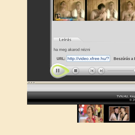
ha meg akarod nézni
URL:
Beszúrás a 
TVN.HU
,
Kép
© 2