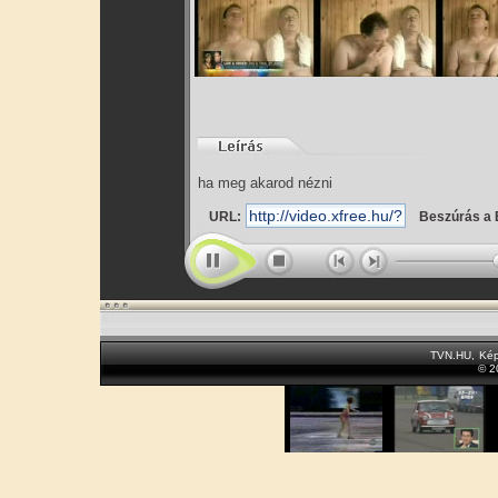
ha meg akarod nézni
URL:
Beszúrás a 
TVN.HU
,
Kép
© 2