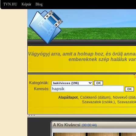
TVN.HU
Képtár
Blog
Vágyógyj arra, amit a holnap hoz, és örülj anna
embereknek szép haláluk van
Kategóriák:
Keresés:
,
,
Alapállapot
Csökkenő (dátum)
Növekvő (dát
,
Szavazatok (csökk.)
Szavazatok
A Kis Kiváncsi
(00:00:44)