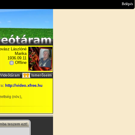
Belépés
ovász Lászlóné
Marika
1936.09.11
Offline
,
Videótáram
Ismerőseim
ra:
http://video.xfree.hu
,
ettség (növ.)
amba teszem ezt!