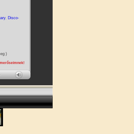
ary
,
Disco-
eg:)
smerőseimnek!