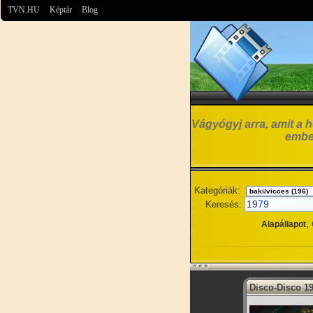
TVN.HU
Képtár
Blog
Vágyógyj arra, amit a h
embe
Kategóriák:
Keresés:
,
Alapállapot
Disco-Disco 1