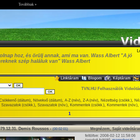
Továbbiak »
L
olnap hoz, és örülj annak, ami ma van. Wass Albert "A jó
reknek szép haláluk van" Wass Albert
,
,
,
Linktáram
Blogom
Képtáram
TVN.HU Felhasználók Videótá
,
,
,
,
,
Csökkenő (dátum)
Növekvő (dátum)
A-Z (név)
Z-A (név)
Nézettség (csökk.)
Néz
,
,
,
,
Szavazatok (csökk.)
Szavazatok (növ.)
Kommentek (csökk.)
Kommentek (növ.)
1
979.12.31. Demis Roussos -
,
Megnézem
Saját videótár
(00:02:01)
feltöltve: 2008-02-12 11:58:06