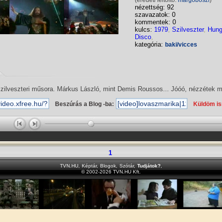
(eredeti feltöltő:
margoboszi
)
nézettség: 92
szavazatok: 0
kommentek: 0
kulcs:
1979
,
Szilveszter
,
Hung
Disco
,
kategória:
baki/vicces
ilveszteri műsora. Márkus László, mint Demis Roussos... Jóóó, nézzétek m
Beszúrás a Blog -ba:
Küldöm i
1
TVN.HU
,
Képtár
,
Blogok
,
Szótár
,
Tudjátok?
,
© 2002-2026 TVN.HU Kft.