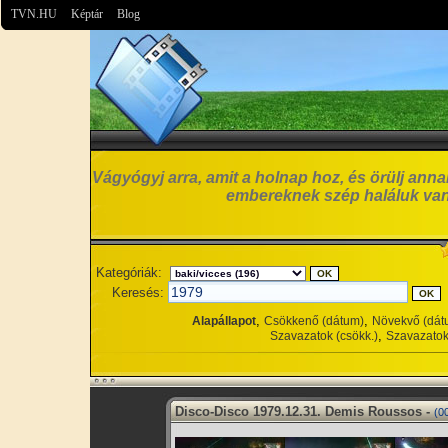
TVN.HU
Képtár
Blog
Vágyógyj arra, amit a holnap hoz, és örülj anna
embereknek szép haláluk van
Kategóriák:
Keresés:
,
,
Alapállapot
Csökkenő (dátum)
Növekvő (dát
,
Szavazatok (csökk.)
Szavazatok
Disco-Disco 1979.12.31. Demis Roussos -
(0