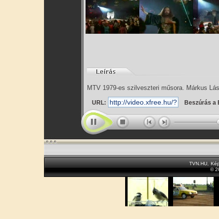
MTV 1979-es szilveszteri műsora. Márkus Lás
URL:
Beszúrás a 
TVN.HU
,
Kép
© 2