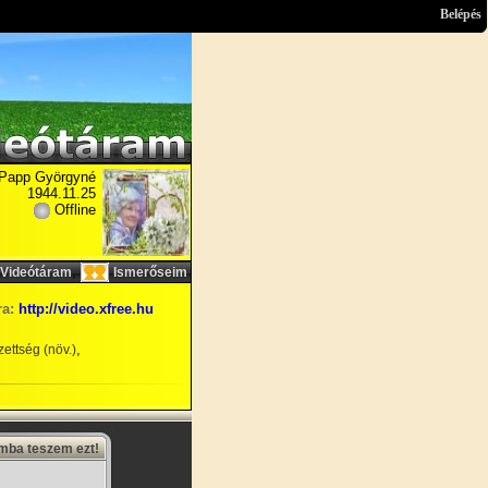
Belépés
Papp Györgyné
1944.11.25
Offline
,
Videótáram
Ismerőseim
ra:
http://video.xfree.hu
,
ettség (növ.)
amba teszem ezt!