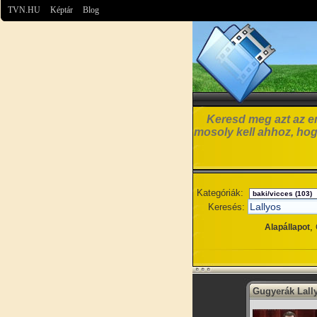
TVN.HU
Képtár
Blog
Keresd meg azt az em
mosoly kell ahhoz, hog
Kategóriák:
Keresés:
,
Alapállapot
Gugyerák Lall