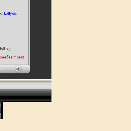
k
,
Lallyos
,
elt el).
smerőseimnek!