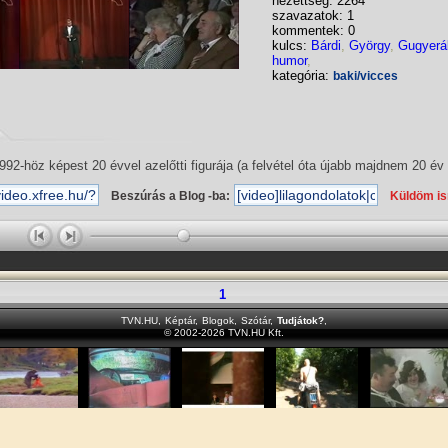
nézettség: 2264
szavazatok: 1
kommentek: 0
kulcs:
Bárdi
,
György
,
Gugyerá
humor
,
kategória:
baki/vicces
92-höz képest 20 évvel azelőtti figurája (a felvétel óta újabb majdnem 20 év t
Beszúrás a Blog -ba:
Küldöm i
1
TVN.HU
,
Képtár
,
Blogok
,
Szótár
,
Tudjátok?
,
© 2002-2026 TVN.HU Kft.