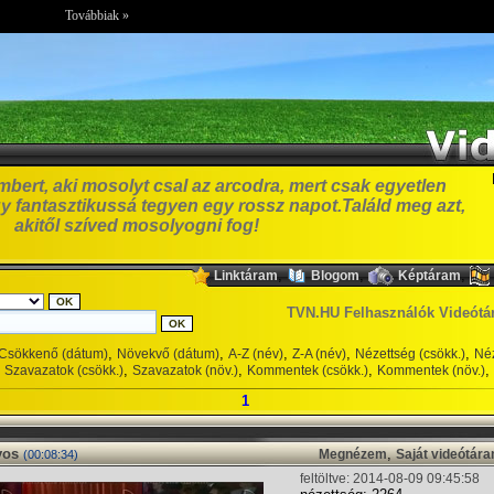
Továbbiak »
bert, aki mosolyt csal az arcodra, mert csak egyetlen
y fantasztikussá tegyen egy rossz napot.Találd meg azt,
akitől szíved mosolyogni fog!
,
,
,
Linktáram
Blogom
Képtáram
TVN.HU Felhasználók Videótá
,
,
,
,
,
Csökkenő (dátum)
Növekvő (dátum)
A-Z (név)
Z-A (név)
Nézettség (csökk.)
Néz
,
,
,
,
Szavazatok (csökk.)
Szavazatok (növ.)
Kommentek (csökk.)
Kommentek (növ.)
1
yos
,
Megnézem
Saját videótár
(00:08:34)
feltöltve: 2014-08-09 09:45:58