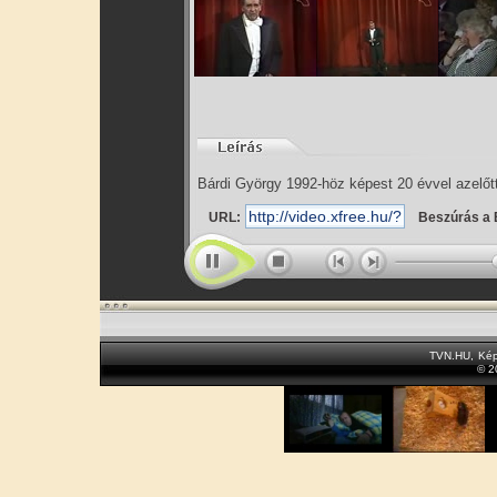
Bárdi György 1992-höz képest 20 évvel azelőtti 
URL:
Beszúrás a 
TVN.HU
,
Kép
© 2