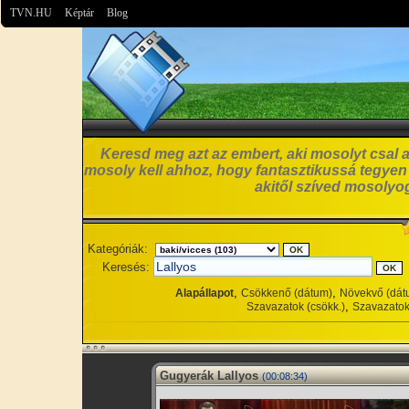
TVN.HU
Képtár
Blog
Keresd meg azt az embert, aki mosolyt csal a
mosoly kell ahhoz, hogy fantasztikussá tegyen
akitől szíved mosolyog
Kategóriák:
Keresés:
,
,
Alapállapot
Csökkenő (dátum)
Növekvő (dát
,
Szavazatok (csökk.)
Szavazatok
Gugyerák Lallyos
(00:08:34)