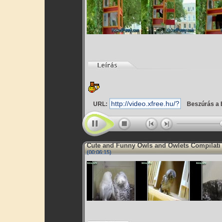
URL:
Beszúrás a 
Cute and Funny Owls and Owlets Compilati
(00:06:15)