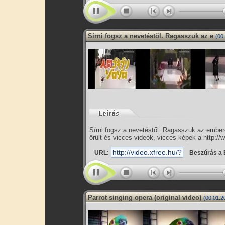
Sírni fogsz a nevetéstől. Ragasszuk az e
(00
Sírni fogsz a nevetéstől. Ragasszuk az embe
őrült és vicces videók, vicces képek a http://
URL:
Beszúrás a 
Parrot singing opera (original video)
(00:01:2