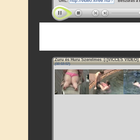
URL:
Beszúrás a 
Zuru és Huru Szerelmes :) [VICCES VIDEO]
(00:03:02)