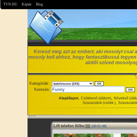
TVN.HU
Képtár
Blog
Keresd meg azt az embert, aki mosolyt csal a
mosoly kell ahhoz, hogy fantasztikussá tegyen
akitől szíved mosolyog
Kategóriák:
Keresés:
,
,
Alapállapot
Csökkenő (dátum)
Növekvő (dát
,
Szavazatok (csökk.)
Szavazatok
Lift telefon fülke:))))
(00:01:48)