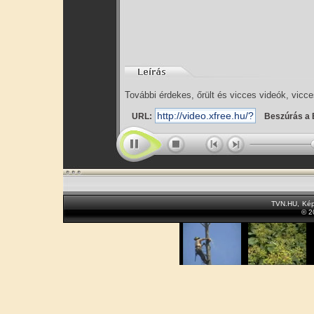
További érdekes, őrült és vicces videók, vicce
URL:
Beszúrás a 
TVN.HU
,
Kép
© 2