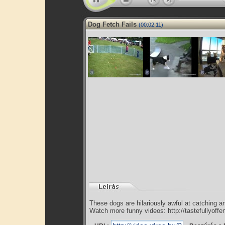
Dog Fetch Fails
(00:02:11)
These dogs are hilariously awful at catching an
Watch more funny videos: http://tastefullyoffen