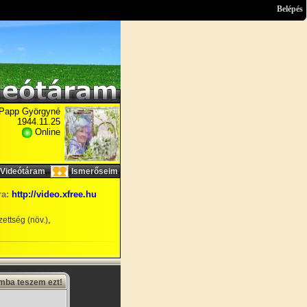
Belépés
Papp Györgyné
1944.11.25
Online
,
Videótáram
Ismerőseim
ra:
http://video.xfree.hu
,
ettség (növ.)
amba teszem ezt!