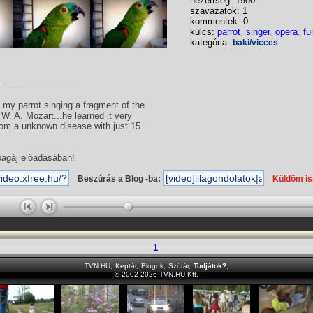
nézettség: 1900
szavazatok: 1
kommentek: 0
kulcs:
parrot
,
singer
,
opera
,
fu
kategória:
baki/vicces
my parrot singing a fragment of the
W. A. Mozart...he learned it very
from a unknown disease with just 15
pagáj előadásában!
Beszúrás a Blog -ba:
Küldöm i
1
TVN.HU
,
Képtár
,
Blogok
,
Szótár
,
Tudjátok?
,
© 2002-2026 TVN.HU Kft.