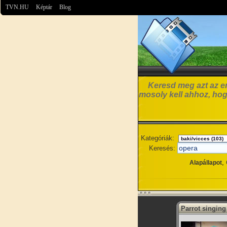
TVN.HU
Képtár
Blog
Keresd meg azt az em
mosoly kell ahhoz, hog
Kategóriák:
Keresés:
,
Alapállapot
Parrot singing