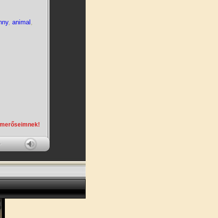
nny
,
animal
,
smerőseimnek!