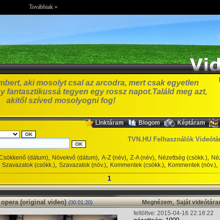
Továbbiak »
bert, aki mosolyt csal az arcodra, mert csak egyetlen
y fantasztikussá tegyen egy rossz napot.Találd meg azt,
akitől szíved mosolyogni fog!
,
,
,
Linktáram
Blogom
Képtáram
TVN.HU Felhasználók Videótá
,
,
,
,
,
Csökkenő (dátum)
Növekvő (dátum)
A-Z (név)
Z-A (név)
Nézettség (csökk.)
Néz
,
,
,
,
Szavazatok (csökk.)
Szavazatok (növ.)
Kommentek (csökk.)
Kommentek (növ.)
1
 opera (original video)
,
Megnézem
Saját videótár
(00:01:20)
feltöltve: 2015-04-16 22:18:22