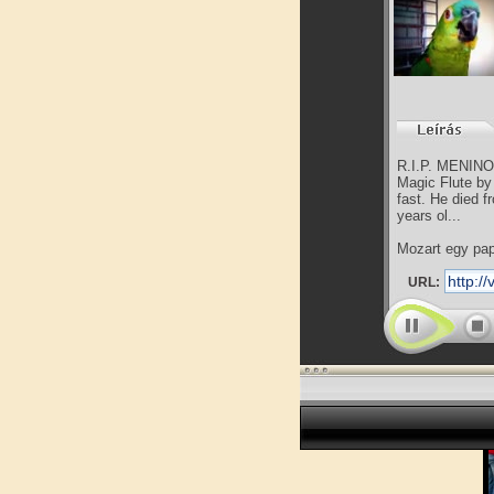
R.I.P. MENINO 
Magic Flute by 
fast. He died 
years ol...
Mozart egy pa
URL: