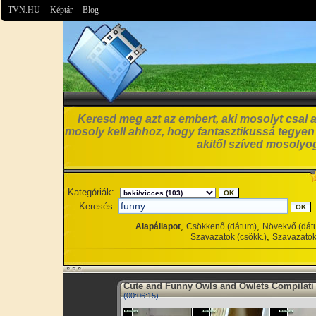
TVN.HU
Képtár
Blog
Keresd meg azt az embert, aki mosolyt csal a
mosoly kell ahhoz, hogy fantasztikussá tegyen
akitől szíved mosolyog
Kategóriák:
Keresés:
,
,
Alapállapot
Csökkenő (dátum)
Növekvő (dát
,
Szavazatok (csökk.)
Szavazatok
Cute and Funny Owls and Owlets Compilati
(00:06:15)