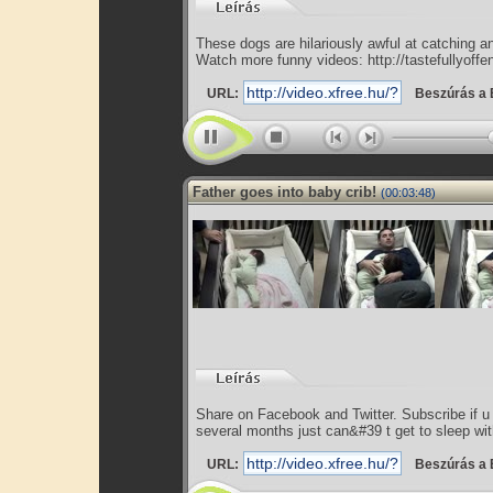
These dogs are hilariously awful at catching an
Watch more funny videos: http://tastefullyoffen
URL:
Beszúrás a 
Father goes into baby crib!
(00:03:48)
Share on Facebook and Twitter. Subscribe if u l
several months just can&#39 t get to sleep wit
URL:
Beszúrás a 