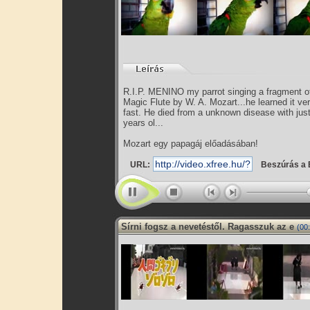
R.I.P. MENINO my parrot singing a fragment o
Magic Flute by W. A. Mozart...he learned it ve
fast. He died from a unknown disease with jus
years ol...
Mozart egy papagáj előadásában!
URL:
Beszúrás a 
Sírni fogsz a nevetéstől. Ragasszuk az e
(00