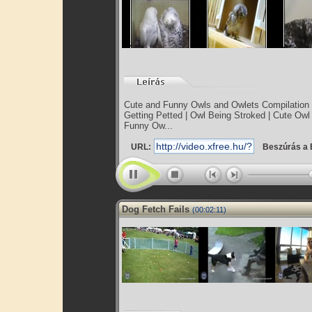
Cute and Funny Owls and Owlets Compilation 
Getting Petted | Owl Being Stroked | Cute Owl
Funny Ow...
URL:
Beszúrás a 
Dog Fetch Fails
(00:02:11)