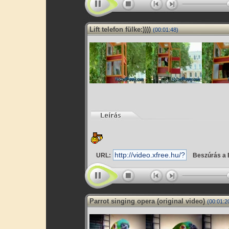
Lift telefon fülke:))))
(00:01:48)
URL:
Beszúrás a 
Parrot singing opera (original video)
(00:01:2