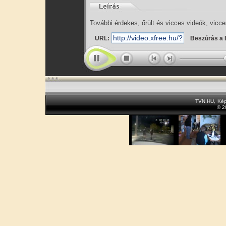
További érdekes, őrült és vicces videók, vicce
URL:
Beszúrás a 
TVN.HU
,
Kép
© 2