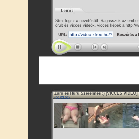
Sírni fogsz a nevetéstől. Ragasszuk az embe
őrült és vicces videók, vicces képek a http://
URL:
Beszúrás a 
Zuru és Huru Szerelmes :) [VICCES VIDEO]
(00:03:02)