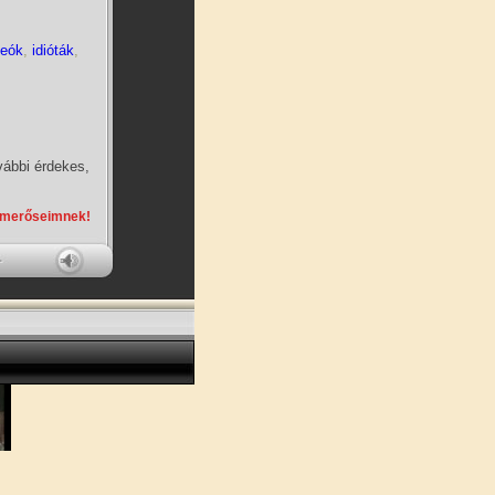
deók
,
idióták
,
vábbi érdekes,
smerőseimnek!