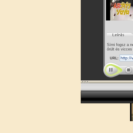
Sírni fogsz a 
őrült és vicces
URL: