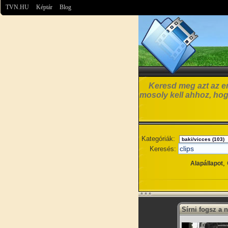
TVN.HU
Képtár
Blog
Keresd meg azt az em
mosoly kell ahhoz, hog
Kategóriák:
Keresés:
,
Alapállapot
Sírni fogsz a 