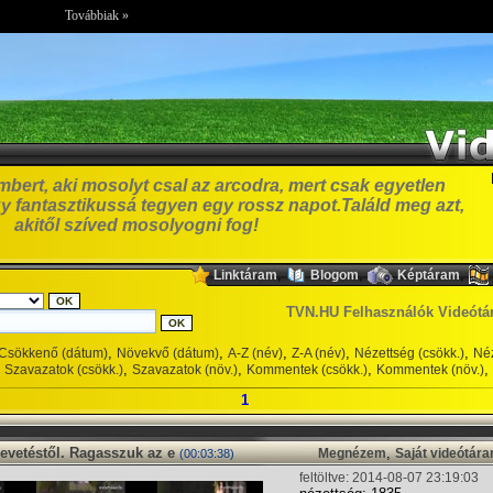
Továbbiak »
bert, aki mosolyt csal az arcodra, mert csak egyetlen
y fantasztikussá tegyen egy rossz napot.Találd meg azt,
akitől szíved mosolyogni fog!
,
,
,
Linktáram
Blogom
Képtáram
TVN.HU Felhasználók Videótá
,
,
,
,
,
Csökkenő (dátum)
Növekvő (dátum)
A-Z (név)
Z-A (név)
Nézettség (csökk.)
Néz
,
,
,
,
Szavazatok (csökk.)
Szavazatok (növ.)
Kommentek (csökk.)
Kommentek (növ.)
1
nevetéstől. Ragasszuk az e
,
Megnézem
Saját videótár
(00:03:38)
feltöltve: 2014-08-07 23:19:03