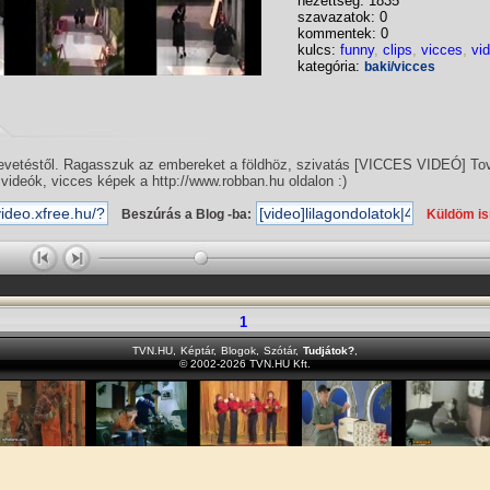
nézettség: 1835
szavazatok: 0
kommentek: 0
kulcs:
funny
,
clips
,
vicces
,
vi
kategória:
baki/vicces
nevetéstől. Ragasszuk az embereket a földhöz, szivatás [VICCES VIDEÓ] To
 videók, vicces képek a http://www.robban.hu oldalon :)
Beszúrás a Blog -ba:
Küldöm i
1
TVN.HU
,
Képtár
,
Blogok
,
Szótár
,
Tudjátok?
,
© 2002-2026 TVN.HU Kft.