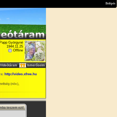
Belépés
Papp Györgyné
1944.11.25
Offline
,
Videótáram
Ismerőseim
ra:
http://video.xfree.hu
,
ettség (növ.)
amba teszem ezt!