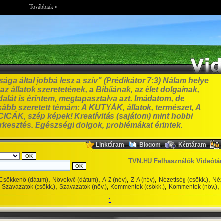
Továbbiak »
ga által jobbá lesz a szív" (Prédikátor 7:3) Nálam helye
z állatok szeretetének, a Bibliának, az élet dolgainak,
alát is érintem, megtapasztalva azt. Imádatom, de
bb szeretett témám: A KUTYÁK, állatok, természet, A
ICÁK, szép képek! Kreatívitás (sajátom) mint hobbi
erkesztés. Egészségi dolgok, problémákat érintek.
,
,
,
Linktáram
Blogom
Képtáram
TVN.HU Felhasználók Videótá
,
,
,
,
,
Csökkenő (dátum)
Növekvő (dátum)
A-Z (név)
Z-A (név)
Nézettség (csökk.)
Néz
,
,
,
,
Szavazatok (csökk.)
Szavazatok (növ.)
Kommentek (csökk.)
Kommentek (növ.)
1