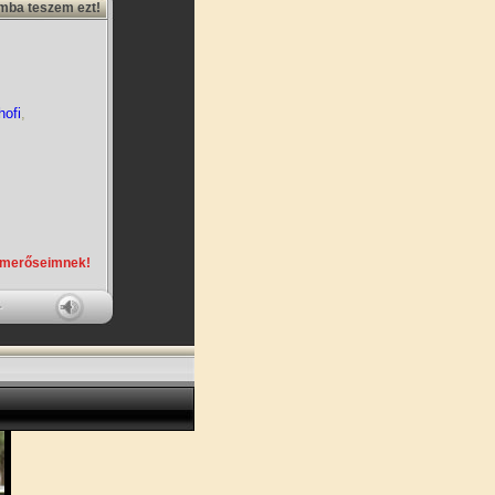
amba teszem ezt!
hofi
,
smerőseimnek!