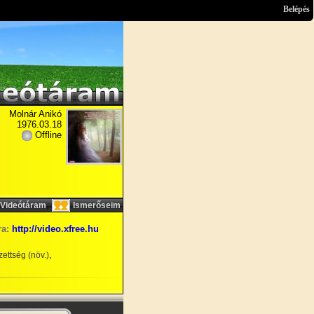
Belépés
Molnár Anikó
1976.03.18
Offline
,
Videótáram
Ismerőseim
ra:
http://video.xfree.hu
,
ettség (növ.)