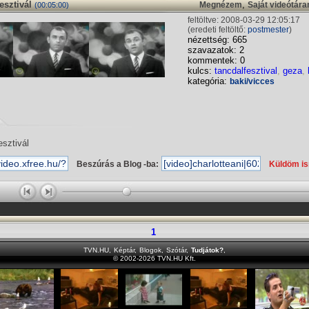
esztivál
,
Megnézem
Saját videótár
(00:05:00)
feltöltve: 2008-03-29 12:05:17
(eredeti feltöltő:
postmester
)
nézettség: 665
szavazatok: 2
kommentek: 0
kulcs:
tancdalfesztival
,
geza
,
kategória:
baki/vicces
esztivál
Beszúrás a Blog -ba:
Küldöm i
1
TVN.HU
,
Képtár
,
Blogok
,
Szótár
,
Tudjátok?
,
© 2002-2026 TVN.HU Kft.