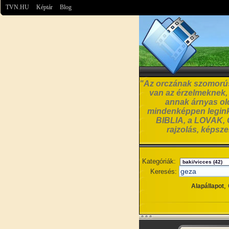
TVN.HU
Képtár
Blog
"Az orczának szomorúsá
van az érzelmeknek, a
annak árnyas old
mindenképpen leginká
BIBLIA, a LOVAK, C
rajzolás, képsz
Kategóriák:
Keresés:
,
Alapállapot